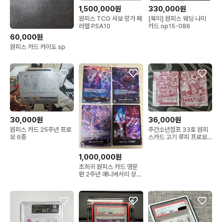
1,500,000원
330,000원
원피스 TCG 사보 망가 페
[북미] 원피스 웨딩 나미
러렐 PSA10
카드 op15-086
60,000원
원피스 카드 카이도 sp
30,000원
36,000원
원피스 카드 25주년 프로
주간소년점프 33호 원피
모 6종
스카드 고기 루피 프로모
미개봉 [ 1장 가격 ]
1,000,000원
초희귀 원피스 카드 영문
판 2주년 애니버서리 샹크
스/루피/티치 등급용 일괄