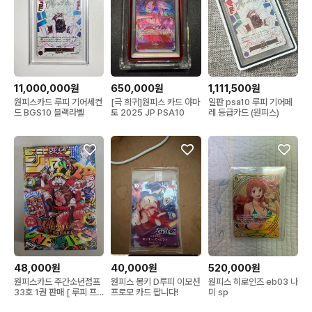
11,000,000원
650,000원
1,111,500원
원피스카드 루피 기어세컨
[극 희귀]원피스 카드 야마
일판 psa10 루피 기어페
드 BGS10 블랙라벨
토 2025 JP PSA10
레 등급카드 (원피스)
48,000원
40,000원
520,000원
원피스카드 주간소년점프
원피스 몽키 D루피 이모션
원피스 히로인즈 eb03 나
33호 1권 판매 [ 루피 프
프로모 카드 팝니다!
미 sp
로모카드 포함 ]