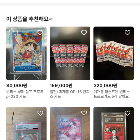
이 상품을 추천해요
AD
80,000원
159,000원
320,000원
원피스 루피 점프 프로모
일판) 미개봉 OP-16 원피
미개봉 라운드원 원피스
p-033 카드
스 카드
프로모카드 5장 팔아요