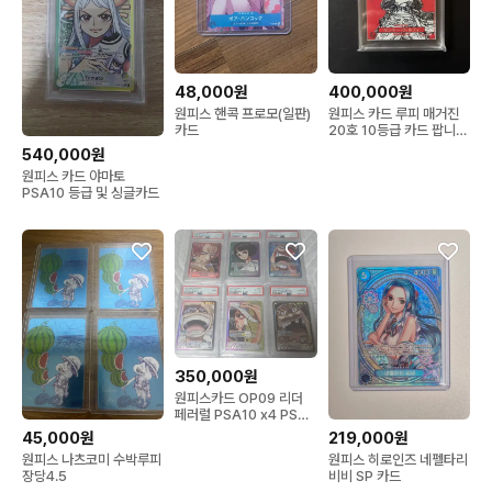
48,000원
400,000원
원피스 핸콕 프로모(일판)
원피스 카드 루피 매거진
카드
20호 10등급 카드 팝니
다.
540,000원
원피스 카드 야마토
PSA10 등급 및 싱글카드
350,000원
원피스카드 OP09 리더
페러럴 PSA10 x4 PSA
9 x 1
45,000원
219,000원
원피스 나츠코미 수박루피
원피스 히로인즈 네펠타리
장당4.5
비비 SP 카드