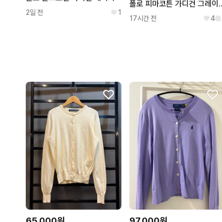
폴로 피마코튼 가디건 그
2일 전
1
17시간 전
4
65,000원
97,000원