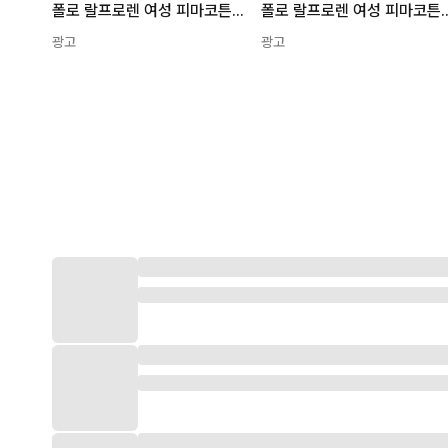
폴로 랄프로렌 여성 피마코튼 가디건 3색
폴로 랄프로렌 여성 피
광고
광고