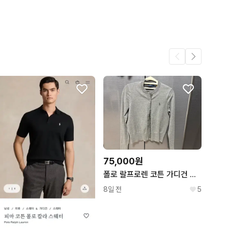
42
1
.
1
1
75,000원
폴로 랄프로렌 코튼 가디건 그레이 xs
8일 전
5