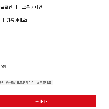
로 랄프로렌 피마 코튼 가디건

. 정품이에요!

00원
 max”로 촬영된 실사진입니다.
로렌
#
폴로랄프로렌가디건
#
폴로니트
구매하기