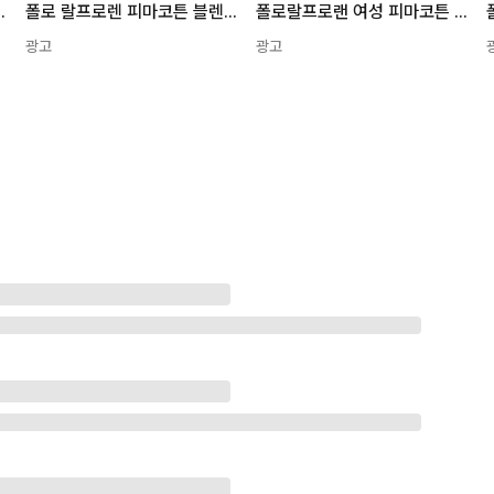
마코튼 가디건 블랙
폴로 랄프로렌 피마코튼 블렌드 여성 가디건 4Color
폴로랄프로랜 여성 피마코튼 카디건 니트 스카이블루 Q5-D06 S
광고
광고