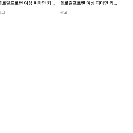
폴로랄프로랜 여성 피마면 카디건 라운드넥 그레이 Q5-D02 S
폴로랄프로랜 여성 피마면 카디건 라운드넥 네이비 Q5-D04 L
광고
광고