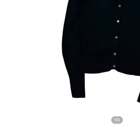
1
/
4