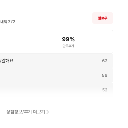
팔로우
내역 
272
99
%
만족후기
동일해요.
62
56
52
어요.
47
상점정보/후기 더보기
45