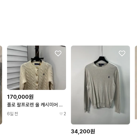
포장이 깔끔해요.
구매확정이 빨라요.
무리한 네고를 하지 않아요
꼭 필요한 문의만 해요.
170,000원
폴로 랄프로렌 울 캐시미어 케이블 가디건
6일 전
2
34,200원