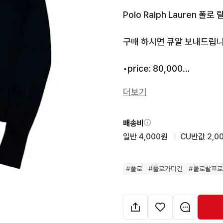
Polo Ralph Lauren 폴
구매 하시면 큐알 보내드립니다
•price: 80,000

더보기
•Condition:9/10

•Color:블랙

•Size:M (가슴:55 총장:66)

배송비
일반 4,000원
  |  
CU반값 2,0
모든사진은 “아이폰 16 pro
#
폴로
#
폴로가디건
#
폴로랄프