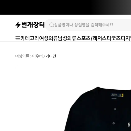
카테고리
여성의류
남성의류
스포츠/레저
스타굿즈
디지
여성의류
아우터
가디건