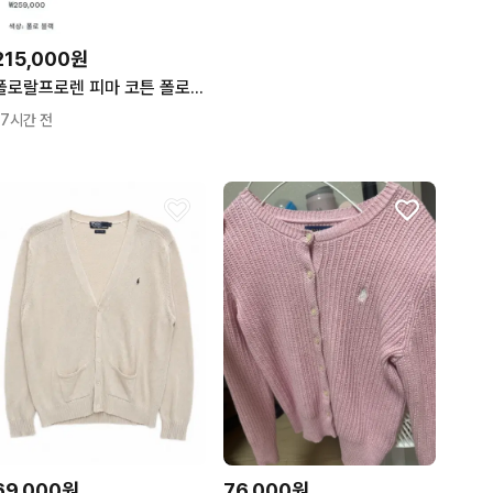
215,000원
폴로랄프로렌 피마 코튼 폴로 칼라 스웨터 블랙
17시간 전
69,000원
76,000원