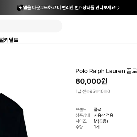
앱을 다운로드하고 더 편리한 번개장터를 만나보세요!
털
키덜트
Polo Ralph Lauren
80,000
원
1달 전
95
10
0
브랜드
폴로
상품상태
사용감 적음
사이즈
M(공용)
수량
1개