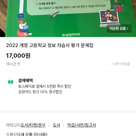
비슷한 상품
2022 개정 고등학교 정보 자습서 평가 문제집
17,000
원
18시간 전
17
1
0
결제혜택
토스페이로 결제시 5천원 즉시 할인
삼성카드 링크 10% 청구할인
카테고리
도서/티켓/문구
〉
도서
〉
학습/사전/참고서
상품상태
새 상품 (미사용)