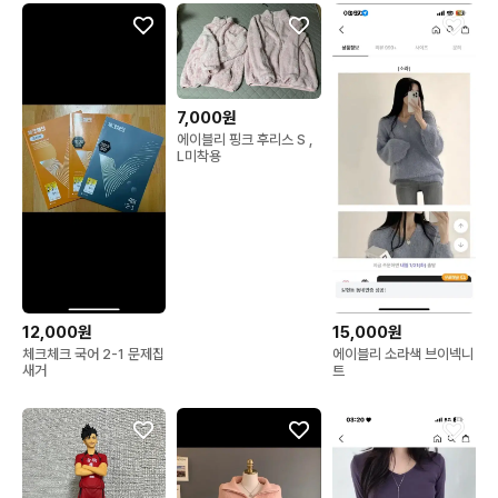
7,000원
에이블리 핑크 후리스 S ,
L미착용
12,000원
15,000원
체크체크 국어 2-1 문제집
에이블리 소라색 브이넥니
새거
트