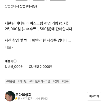
상품상태
새 상품 (미사용)
세븐틴 미니틴 아이스크림 랜덤 키링 (킴자)

25,000원 (+ 수수료 1,590원)에 판매합니다

사진 촬영 및 멤버 확인만 한 새상품 입니다

문의 없으시면 바로 안전결제 해주시면 됩니다!

더보기
🙏 필독

배송비
상점소개 주의사항 꼭 읽어주세요.
일반 5,000원
|
CU반값 2,000원
#
세븐틴
#
미니틴
#
미니틴아이스크림
#
킴자
#
민규
도다움상회
바로가기
5
・ 후기
107
・ 거래내역
93