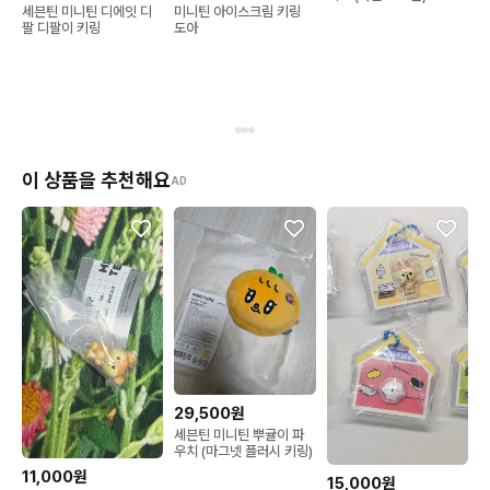
세븐틴 미니틴 디에잇 디
미니틴 아이스크림 키링
팔 디팔이 키링
도아
이 상품을 추천해요
AD
29,500원
세븐틴 미니틴 뿌귤이 파
우치 (마그넷 플러시 키링)
11,000원
15,000원