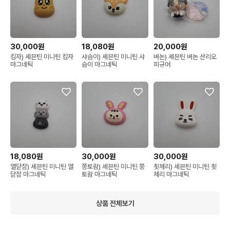
30,000원
18,080원
20,000원
킴자) 세븐틴 미니틴 킴자
샤슴이) 세븐틴 미니틴 샤
버논) 세븐틴 버논 산리오
마그네틱
슴이 마그네틱
피규어
18,080원
30,000원
30,000원
열닫잠) 세븐틴 미니틴 열
쫑토람) 세븐틴 미니틴 쫑
쵯체리) 세븐틴 미니틴 쵯
닫잠 마그네틱
토람 마그네틱
체리 마그네틱
상품 전체보기