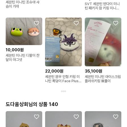
세븐틴 미니틴 조슈아 샤
SVT 세븐틴 반다이 미니
슴이 가챠
틴 패키지 참 키링 미니틴
가챠 뾰풀이샤슴이
10,000원
세븐틴 미니틴 디팔이 찬
달이 마그넷
22,000원
35,100원
세븐틴 원우 인형 키링 미
세븐틴 미니틴 아이스크림
니틴 폭덩이 Face Plush
플러쉬키링 뾰풀이
Keyring
도다움상회님의 상품 140