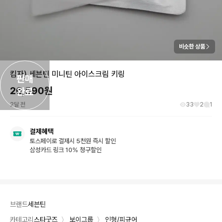
비슷한 상품
킴자) 세븐틴 미니틴 아이스크림 키링
판매

26,590
원
완료
2달 전
33
2
1
결제혜택
토스페이로 결제시 5천원 즉시 할인
삼성카드 링크 10% 청구할인
브랜드
세븐틴
카테고리
스타굿즈
〉
보이그룹
〉
인형/피규어