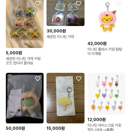
30,000원
세븐틴 미니틴 가챠
42,000원
미니틴 플러시 키링 탐탐
5,000원
이 미개봉
세븐틴 미니틴 가챠 키링
굿즈 반다이 팔아요
12,000원
미니틴 아이스크림 키링
50,000원
15,000원
럭드 (샤슴->뾰풀)