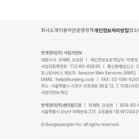
회사소개
이용약관
운영정책
청소
개인정보처리방침
번개장터(주) 사업자정보
대표이사 : 최재화, 강승현 | 개인정보보호책임자 : 박병성
사업자등록번호 : 113-86-45836 | 통신판매업신고 : 
호스팅서비스 제공자 : Amazon Web Services (AWS)
EMAIL : help@bunjang.co.kr | FAX : 02-598-82
주소 : 서울특별시 서초구 서초대로 38길 12, 7, 10층(
사업자정보 확인
번개장터(주)센터필드점
| 최재화, 강승현 | 808-85-
서울특별시 강남구 테헤란로 231, 쇼핑몰동 1층 W124호(
Ⓒ Bungaejangter Inc. all rights reserved.