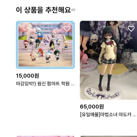
이 상품을 추천해요
AD
15,000원
마감임박!) 원신 팝마트 학원 피규어q 공구 소분 분철
65,000원
[유일매물]마법소녀 마도카 마기카 안경 호무라 피규어 dxf