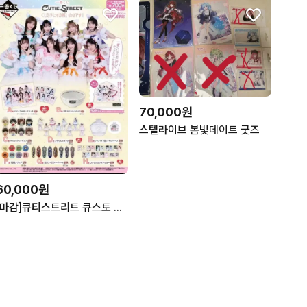
70,000원
스텔라이브 봄빛데이트 굿즈
60,000원
[마감]큐티스트리트 큐스토 이치방쿠지 공구