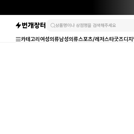
카테고리
여성의류
남성의류
스포츠/레저
스타굿즈
디지