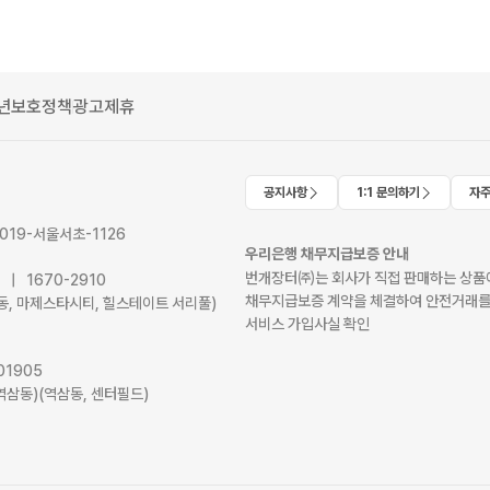
년보호정책
광고제휴
공지사항
1:1 문의하기
자주
2019-서울서초-1126
우리은행 채무지급보증 안내
번개장터㈜는 회사가 직접 판매하는 상품에
41 | 1670-2910
채무지급보증 계약을 체결하여 안전거래를
서초동, 마제스타시티, 힐스테이트 서리풀)
서비스 가입사실 확인
01905
역삼동)(역삼동, 센터필드)