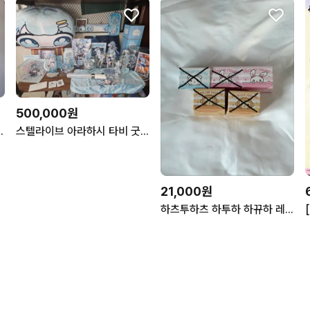
500,000원
강안지 팝업 스토어
스텔라이브 아라하시 타비 굿즈 판매
21,000원
하츠투하츠 하투하 하뀨하 레몬탱 팝업 픽업 피규어 히퍼