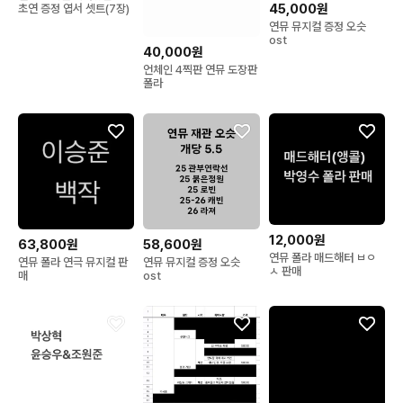
45,000원
초연 증정 엽서 셋트(7장)
연뮤 뮤지컬 증정 오슷
ost
40,000원
언체인 4찍판 연뮤 도장판
폴라
12,000원
63,800원
58,600원
연뮤 폴라 매드해터 ㅂㅇ
연뮤 폴라 연극 뮤지컬 판
연뮤 뮤지컬 증정 오슷
ㅅ 판매
매
ost