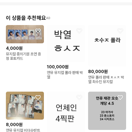
이 상품을 추천해요
AD
4,000원
뮤지컬 종의기원 초연 증
정 포토카드
100,000원
80,000원
연뮤 뮤지컬 폴라 판매 박
열
연뮤 폴라 판매 ㅊㅅㅈ 박
열 최수진 뮤지컬
8,000원
연뮤 뮤지컬 비더슈탄트