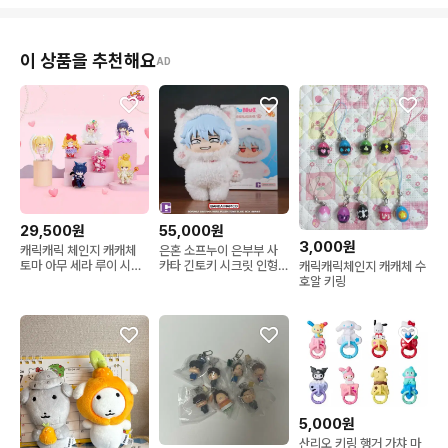
이 상품을 추천해요
AD
29,500원
55,000원
3,000원
캐릭캐릭 체인지 캐캐체
은혼 소프누이 은부부 사
토마 아무 세라 루이 시아
카타 긴토키 시크릿 인형
캐릭캐릭체인지 캐캐체 수
리마 피규어
누이 키링
호알 키링
5,000원
산리오 키링 행거 가챠 마