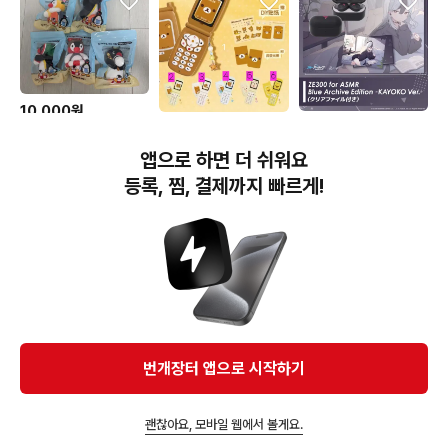
10,000원
159,000원
13,000원
투썸 핑구 키링 5종 수박
아박 서핑 망고 튜브
[예약공구] 블루아카이브
2차분철) 리락쿠마 deli
앱으로 하면 더 쉬워요
공식 카요코 ASMR 블루
휴대폰 녹음 키링 콜라보
투스 이어폰
핸드폰 폴더폰 공구 중국
등록, 찜, 결제까지 빠르게!
랜덤 가챠
번개장터(주) 사업자정보, 이용약관 및 기타 법적고지
번개장터㈜는 통신판매중개자이며, 통신판매의 당사자가 아닙니다. 전자상거래 등에서의
소비자보호에 관한 법률 등 관련 법령 및 번개장터㈜의 약관에 따라 상품, 상품정보, 거래에 관한 책임은
개별 판매자에게 귀속하고, 번개장터㈜는 원칙적으로 회원간 거래에 대하여 책임을 지지 않습니다.
다만, 번개장터㈜가 직접 판매하는 상품에 대한 책임은 번개장터㈜에게 귀속합니다.
Ⓒ Bungaejangter Inc. all rights reserved.
번개장터 앱으로 시작하기
APP 다운로드
괜찮아요, 모바일 웹에서 볼게요.