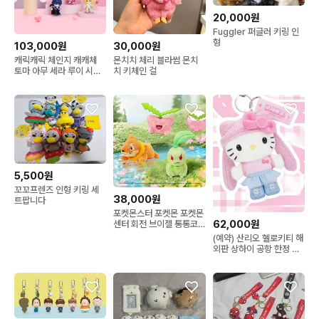
20,000원
Fuggler 퍼글러 키링 인
형
103,000원
30,000원
캐릭캐릭 체인지 캐캐체
몬치치 체리 블라썸 몬치
토마 아무 세라 루이 시아
치 키체인 걸
리마 피규어 풀세트
5,500원
꼬꼬프렌즈 인형 키링 세
38,000원
트팝니다
포켓몬스터 포켓몬 포켓몬
62,000원
센터 회전 브이젤 통통코
치코리타 누이 인형 키링
(예약) 산리오 헬로키티 해
외판 상하이 공항 한정 롭
이어 롱다리 마스코트 누
이 인형 키링 참