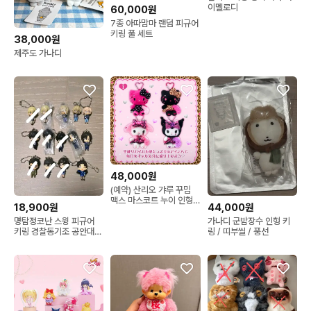
이멜로디
60,000원
7종 아따맘마 랜덤 피규어
키링 풀 세트
38,000원
제주도 가나디
48,000원
(예약) 산리오 갸루 꾸밈
맥스 마스코트 누이 인형
18,900원
44,000원
키링 쿠션 파우치 가방
명탐정코난 스윙 피규어
가나디 군밤장수 인형 키
키링 경찰동기조 공안대
링 / 띠부씰 / 풍선
마츠다 하기와라 아무로
카자미