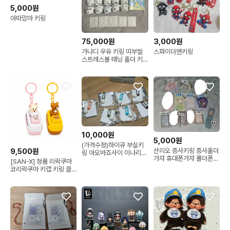
5,000원
아따맘마 키링
75,000원
3,000원
가나디 우유 키링 띠부씰
스파이더맨키링
스트레스볼 태닝 홀더 키
링 포카 홀더 스티커
10,000원
5,000원
(가격수정)하이큐 부실키
산리오 증사키링 증사홀더
9,500원
링 아오바죠사이 이나리자
가챠 휴대폰가챠 폴더폰가
키 단순개봉품
[SAN-X] 정품 리락쿠마
챠
코리락쿠마 키캡 키링 클
리커 LED