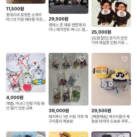
11,500원
롯데리아 포켓몬 소개서
29,500원
마그넷 키링 메타몽 히든
뮤츠
젠레스 존 제로 젠존제 타
이니 에이전트 버니스 엘
25,000원
렌 조 미야비 소우카쿠 라
[오염 할인] 몬치치 온천
이터 코린 비비안 아스트
기차 파일럿 인형 키링 기
라 휴고 엔비 야나기 하루
장 온센
마사 피규어
4,000원
개별) 가나디 인형 키링 튜
브 딸기 안경 교복
39,000원
29,500원
메지루시 1탄 키링 가챠 개
[빠른배송] 개구리중사 케
구리중사 케로로
로로 타마마 도로로 쿠루
루 에어팟 카라비너 키링