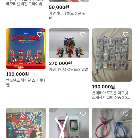
메모리얼 비전 드라이버&
50,000원
하이스펙
가면라이더 빌드 상품 판
매
270,000원
파워레인저 캡틴포스 일괄
100,000원
맥도날드 해피밀 스파이더
맨
190,000원
롯데리아 포켓몬 마그넷
소개서 마그넷 전종 20개
풀세트