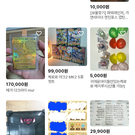
10,000원
[보물찾기] 파워레인저, 가
면라이더 엔진포스 캡틴포
스 정글포스 매직포스 등
99,000원
5,000원
케로로 마크2 MK2 5종
셋트
귀여운아이들만있는케로
170,000원
로 메지루시(단품 가능!)
메가 다크라이 mur
29,900원