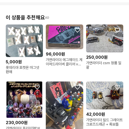
이 상품을 추천해요
AD
96,000원
250,000원
가면라이더 에그제이드 게
5,000원
가면라이더 csm 정품 일
이머드라이버 클리어 ver
괄
롯데리아 포켓몬 마그넷
판매합니다
판매
42,000원
가면라이더 빌드 그레이트
230,000원
크로즈드래곤 + 록보틀
가면라이더 프리미엄DX