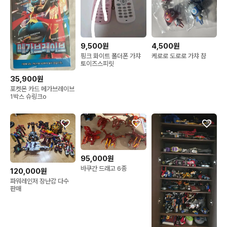
9,500원
4,500원
핑크 화이트 폴더폰 가챠
케로로 도로로 가챠 챰
토이즈스피릿
35,900원
포켓몬 카드 메가브레이브
1박스 슈링크o
95,000원
바쿠간 드래고 6종
120,000원
파워레인저 장난감 다수
판매