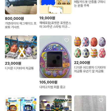
메탈카드봇 단종품 구하시
는 분들 주목
19,000원
800,000원
해배포함)포켓몬 포켓몬스
가면라이더 에그제이드 프
터 30주년 스타팅 피규어
로토 가샤트
박스 소분
22,000원
23,000원
디지몬 어드벤처 디지타마
디지몬 디지타마 저금통
저금통 유년기 알 저금통
105,000원
다마고치썸 퍼플 중고