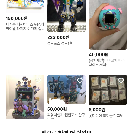
150,000원
디지몬 디지바이스 Ver.리
바이벌 타이치 야가미 컬
러 / 야마토 이시다 컬러
223,000원
정글포스 정글헌터
40,000원
(급처세일)다마고치 파라
다이스 제이드
50,000원
5,000원
파워레인저 캡틴포스 완구
롯데리아 포켓몬 마그넷
일괄
100,000원