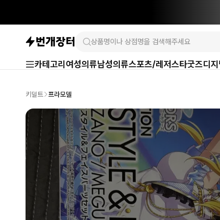
카테고리
여성의류
남성의류
스포츠/레저
스타굿즈
디지
키덜트
프라모델