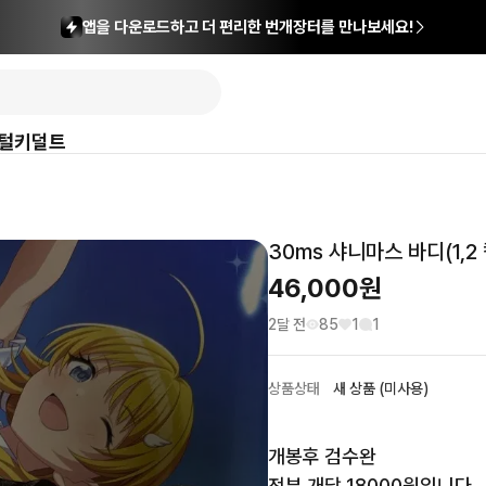
앱을 다운로드하고 더 편리한 번개장터를 만나보세요!
털
키덜트
30ms 샤니마스 바디(1,
46,000
원
2달 전
85
1
1
상품상태
새 상품 (미사용)
개봉후 검수완 

전부 개당 18000원입니다
