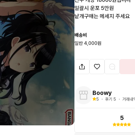
일괄시 운포 5만원

낱개구매는 메세지 주세요
배송비
일반 4,000원
Boowy
5
・
후기 
5
・
거래내역
5