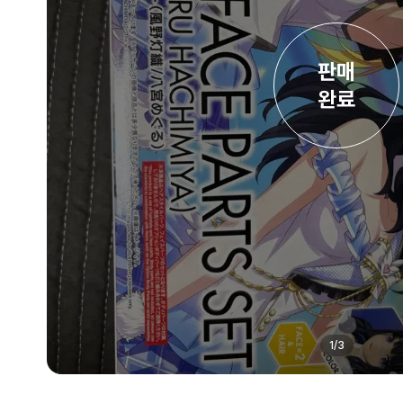
판매

완료
1
/
3