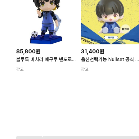
85,800원
31,400원
블루록 바치라 메구루 넨도로이드 피규어 1개
옵션선택가능 Nullset 공식 정품 블루 록 블루록 nullset 피규어 이사기 나기 치기리 메구루 바치라 이토시린 가챠 미니어쳐 레오 옵션4
광고
광고