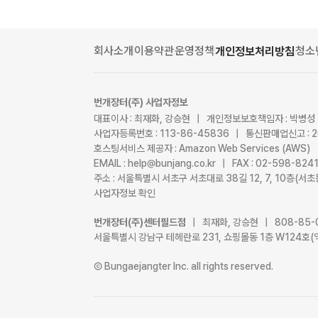
회사소개
이용약관
운영정책
청소
개인정보처리방침
번개장터(주) 사업자정보
대표이사 : 최재화, 강승현 | 개인정보보호책임자 : 박병성
사업자등록번호 : 113-86-45836 | 통신판매업신고 : 
호스팅서비스 제공자 : Amazon Web Services (AWS)
EMAIL : help@bunjang.co.kr | FAX : 02-598-82
주소 : 서울특별시 서초구 서초대로 38길 12, 7, 10층(
사업자정보 확인
번개장터(주)센터필드점
| 최재화, 강승현 | 808-85-
서울특별시 강남구 테헤란로 231, 쇼핑몰동 1층 W124호(
Ⓒ Bungaejangter Inc. all rights reserved.