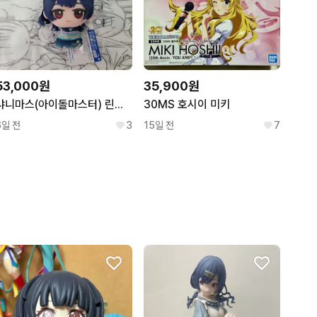
53,000원
35,900원
샤니마스(아이돌마스터) 린제 치비 누이구루미
30MS 호시이 미키
6일 전
3
15일 전
7