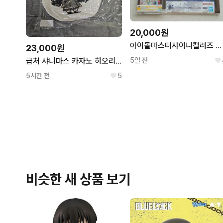
20,000원
아이돌마스터샤이니컬러즈 샤니마스 쿠지 프레임스탠드 히구치 마도카
23,000원
급처 샤니마스 카자노 히오리 쿠션 미개봉 처분
5일 전
5시간 전
5
비슷한 새 상품 보기