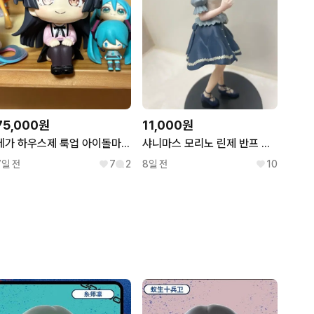
75,000원
11,000원
메가 하우스제 룩업 아이돌마스터 샤이니 컬러즈 샤니마스 후유코
샤니마스 모리노 린제 반프 피규어 팝니다 아이돌마스터 샤이니컬러즈
7일 전
7
2
8일 전
10