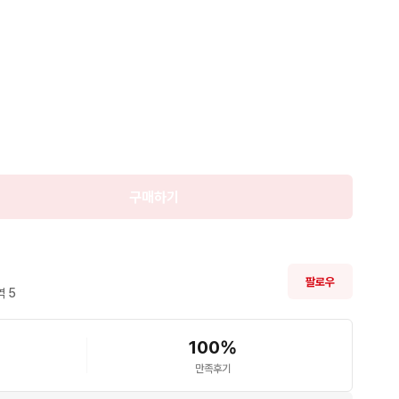
판매

완료
구매하기
팔로우
 
5
100
%
만족후기