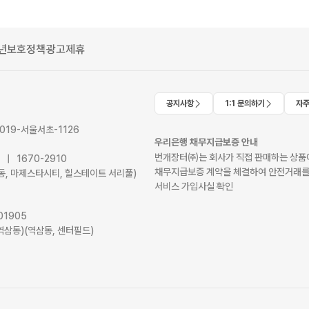
년보호정책
광고제휴
공지사항
1:1 문의하기
자주
2019-서울서초-1126
우리은행 채무지급보증 안내
번개장터㈜는 회사가 직접 판매하는 상품에
41 | 1670-2910
채무지급보증 계약을 체결하여 안전거래를
서초동, 마제스타시티, 힐스테이트 서리풀)
서비스 가입사실 확인
01905
역삼동)(역삼동, 센터필드)