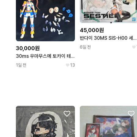
45,000원
반다이 30MS SIS-H00 세스티에 [컬러C] 30분미션 걸프라
6일 전
30,000원
30ms 우마무스메 토카이 테이오 프라모델 판매합니다
1일 전
13