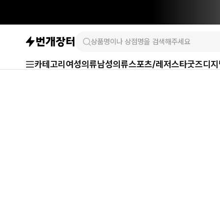
카테고리
여성의류
남성의류
스포츠/레저
스타굿즈
디지