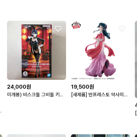
24,000원
19,500원
미개봉) 비스크돌 그비돌 키타가와마린 반프레스토 G&G 아리사 피규어
[새제품] 반프레스토 약사의혼잣말 마오마오 (A769)
코 테츠야 쿠농 쿠로바스 피규어