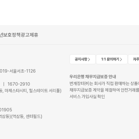
년보호정책
광고제휴
공지사항
1:1 문의하기
자주
2019-서울서초-1126
우리은행 채무지급보증 안내
번개장터㈜는 회사가 직접 판매하는 상품에
41 | 1670-2910
채무지급보증 계약을 체결하여 안전거래를
서초동, 마제스타시티, 힐스테이트 서리풀)
서비스 가입사실 확인
01905
역삼동)(역삼동, 센터필드)