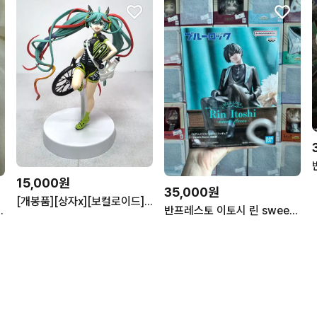
15,000원
35,000원
[개봉품][상자x][보컬로이드] 레이싱 미쿠 2016 피규어 [반프레스토]
 여신 피규어 바이퍼
반프레스토 이토시 린 sweets flavor 피규어(미개봉)