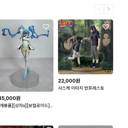
22,000원
사스케 이타치 반프레스토
45,000원
[개봉품][상자x][보컬로이드] 레이싱 미쿠 2014 피규어 [반프레스토]