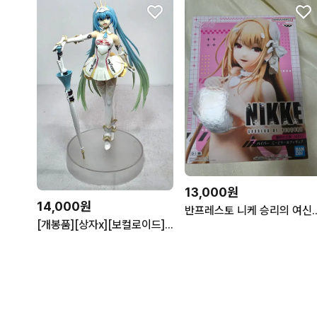
13,000원
14,000원
반프레스토 니케 승리의
[개봉품][상자x][보컬로이드] 레이싱 미쿠 2015 피규어 [반프레스토]