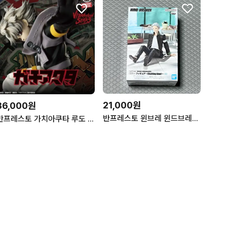
21,000원
36,000원
반프레스토 윈브레 윈드브레이커 누들스토퍼 우메미야 피규어 판매
반프레스토 가치아쿠타 루도 피규어