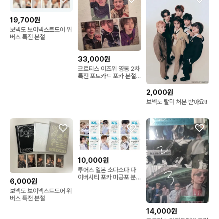
19,700원
보넥도 보이넥스트도어 위
버스 특전 분철
33,000원
코르티스 이즈위 영통 2차
특전 포토카드 포카 분철
마틴 제임스 주훈 성현 건
호
2,000원
보넥도 탈덕 처분 받아요!!
10,000원
투어스 일본 소다소다 다
이버시티 포카 미공포 분
6,000원
철
보넥도 보이넥스트도어 위
버스 특전 분철
14,000원