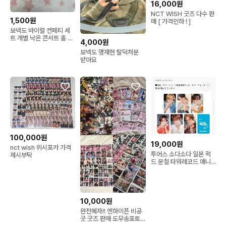
16,000원
NCT WISH 굿즈 다수 판
1,500원
매 [ 가격인하 ! ]
보넥도 바이럴 컨페티 세
트 개별 낙온 콘서트 홈 쇼
4,000원
케 부산 서울 싸인 이한겅
보넥도 명재현 탈덕처분
호태산재현운학리우
받아요
100,000원
19,000원
nct wish 위시포카 가격
투어스 소다소다 일본 럭
제시부탁
드 분철 타워레코드 애니
메이트
10,000원
완전혜자!! 엔하이픈 비공
굿 굿즈 판매 도무송포토