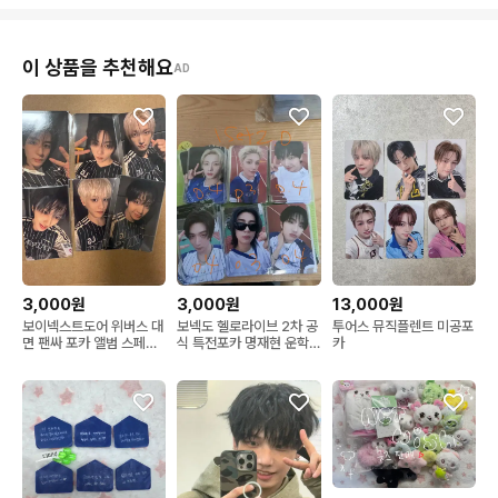
이 상품을 추천해요
AD
3,000원
3,000원
13,000원
보이넥스트도어 위버스 대
보넥도 헬로라이브 2차 공
투어스 뮤직플렌트 미공포
면 팬싸 포카 앨범 스페셜
식 특전포카 명재현 운학
카
팬사인회 특전 미공포
성호 한태산 리우 이한