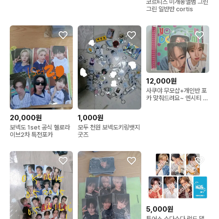
코르티스 미개봉앨범 그린
그린 일반반 cortis
12,000원
사쿠야 무모샵+개인반 포
카 맞춰드려요~ 엔시티 위
시 보밋걸 요이돈 nct
wish
20,000원
1,000원
보넥도 1set 공식 헬로라
모두 천원 보넥도키링뱃지
이브2차 특전포카
굿즈
5,000원
투어스 소다소다 럭드 댈