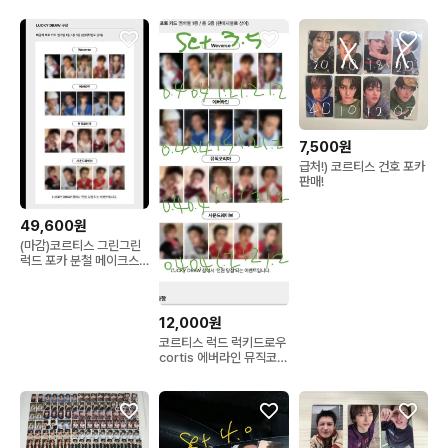
매틱포카
7,500원
급처!) 코르티스 건호 포카
판매!
49,600원
(마감)코르티스 그린그린
럭드 포카 분철 메이크스
타 에버라인 위버스 뮤직
코리아
12,000원
코르티스 럭드 럭키드로우
cortis 에버라인 뮤직코리
아 사운드웨이브 위버스