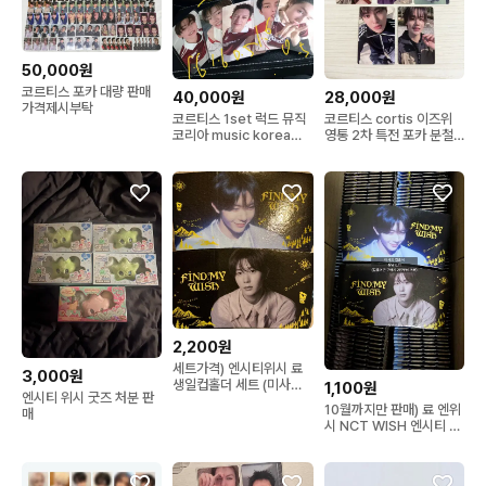
50,000원
코르티스 포카 대량 판매
40,000원
28,000원
가격제시부탁
코르티스 1set 럭드 뮤직
코르티스 cortis 이즈위
코리아 music korea
영통 2차 특전 포카 분철
lucky draw cortis
성현 주훈 마틴 제임스
2,200원
세트가격) 엔시티위시 료
3,000원
생일컵홀더 세트 (미사용
1,100원
엔시티 위시 굿즈 처분 판
새상품) 메가커피
10월까지만 판매) 료 엔위
매
시 NCT WISH 엔시티 위
시 메가 커피 메가커피 컵
홀더