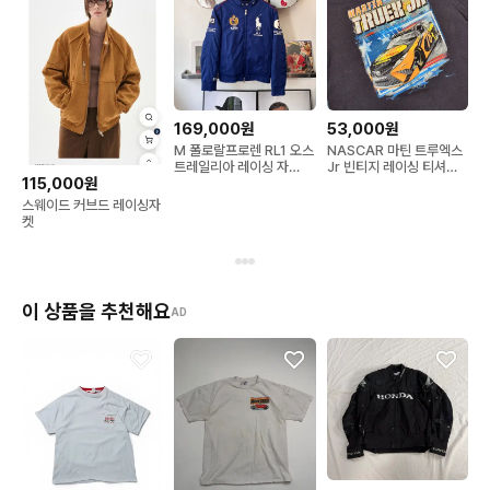
169,000원
53,000원
M 폴로랄프로렌 RL1 오스
NASCAR 마틴 트루엑스
트레일리아 레이싱 자
Jr 빈티지 레이싱 티셔츠
115,000원
켓/W3095
3XL
스웨이드 커브드 레이싱자
켓
이 상품을 추천해요
AD