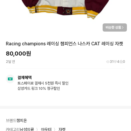
비슷한 상품
Racing champions 레이싱 챔피언스 나스카 CAT 레이싱 자켓
80,000
원
2달 전
31
4
0
결제혜택
토스페이로 결제시 5천원 즉시 할인
삼성카드 링크 10% 청구할인
브랜드
챔피온
카테고리
남성의류
〉
아우터
〉
자켓