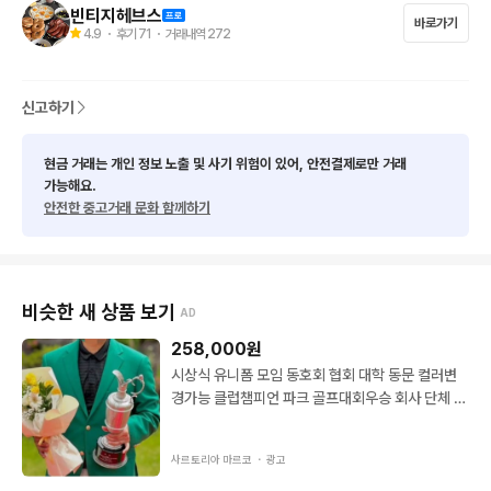
빈티지헤브스
바로가기
4.9
・ 후기
71
・ 거래내역
272
신고하기
현금 거래는 개인 정보 노출 및 사기 위험이 있어, 안전결제로만 거래
가능해요.
안전한 중고거래 문화 함께하기
비슷한 새 상품 보기
AD
258,000
원
시상식 유니폼 모임 동호회 협회 대학 동문 컬러변
경가능 클럽챔피언 파크 골프대회우승 회사 단체 맞
춤자켓
사르토리아 마르코 ・
광고