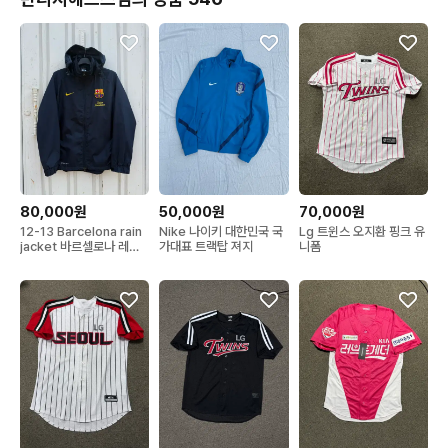
80,000원
50,000원
70,000원
12-13 Barcelona rain
Nike 나이키 대한민국 국
Lg 트윈스 오지환 핑크 유
jacket 바르셀로나 레인
가대표 트랙탑 져지
니폼
자켓