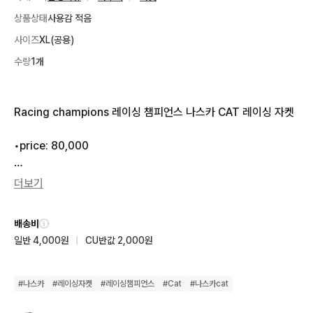
상품상태
사용감 적음
사이즈
XL(공용)
수량
1개
Racing champions 레이싱 챔피언스 나스카 CAT 레이싱 자켓

•price: 80,000

•Condition:9/10

더보기
•Color:사진참고

•Size:XL (가슴:70 총장:70)

배송비
일반 4,000원
|
CU반값 2,000원
모든사진은 “아이폰 16 pro max”로 촬영된 실사진입니다.
#
나스카
#
레이싱자켓
#
레이싱챔피언스
#
Cat
#
나스카cat