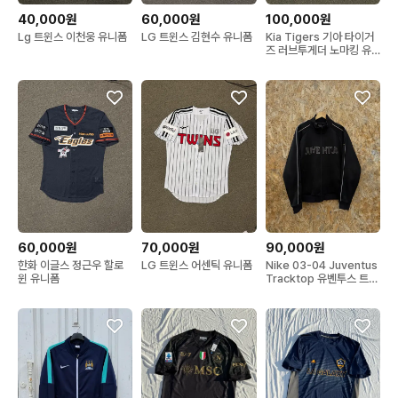
40,000원
60,000원
100,000원
Lg 트윈스 이천웅 유니폼
LG 트윈스 김현수 유니폼
Kia Tigers 기아 타이거
즈 러브투게더 노마킹 유
니폼
60,000원
70,000원
90,000원
한화 이글스 정근우 할로
LG 트윈스 어센틱 유니폼
Nike 03-04 Juventus
윈 유니폼
Tracktop 유벤투스 트랙
탑 져지