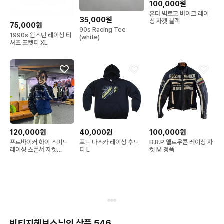
100,000원
혼다 빅로고 바이크 레이
35,000원
싱 자켓 블랙
75,000원
90s Racing Tee
1990s 윈스턴 레이싱 티
(white)
셔츠 포켓티 XL
120,000원
40,000원
100,000원
프로바이커 하이 스피드
포드 나스카 레이싱 후드
B.R.P 옐로우콘 레이싱 자
레이싱 스폰서 자켓
티 L
켓 M 정품
B5510
빈티지헤브스님의 상품 546