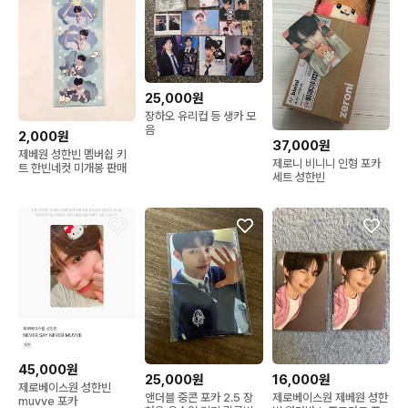
25,000원
장하오 유리컵 등 생카 모
음
2,000원
37,000원
제베원 성한빈 멤버쉽 키
제로니 비니니 인형 포카
트 한빈네컷 미개봉 판매
세트 성한빈
45,000원
25,000원
16,000원
제로베이스원 성한빈
앤더블 중콘 포카 2.5 장
제로베이스원 제베원 성한
muvve 포카