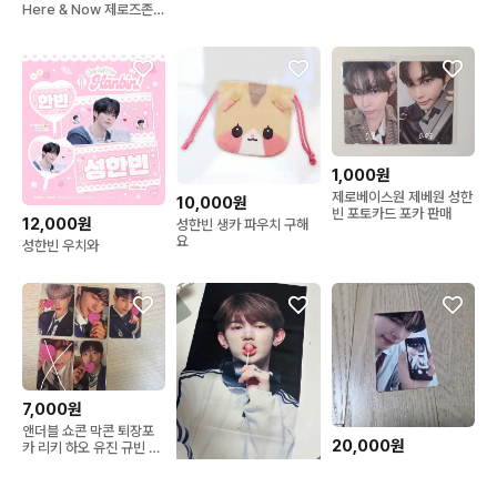
Here & Now 제로즈존
인생네컷 네컷사진 앤더블
1,000원
제로베이스원 제베원 성한
10,000원
빈 포토카드 포카 판매
12,000원
성한빈 생카 파우치 구해
요
성한빈 우치와
7,000원
앤더블 쇼콘 막콘 퇴장포
20,000원
카 리키 하오 유진 규빈 승
언
제로베이스원 한빈 케이콘
포토카드
12,000원