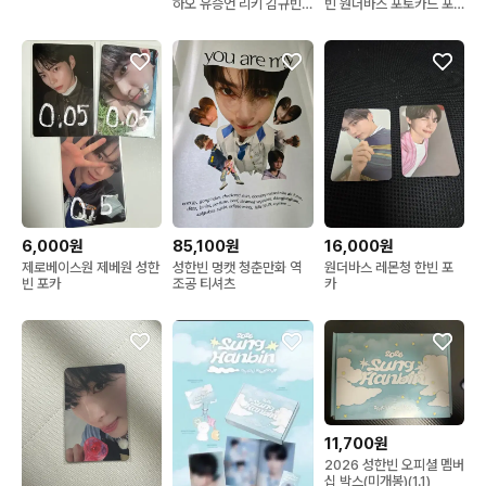
하오 유승언 리키 김규빈
빈 원더바스 포토카드 포
한유진
카 온라인 hanbin pc
6,000원
85,100원
16,000원
제로베이스원 제베원 성한
성한빈 멍캣 청춘만화 역
원더바스 레몬청 한빈 포
빈 포카
조공 티셔츠
카
11,700원
2026 성한빈 오피셜 멤버
십 박스(미개봉)(1.1)