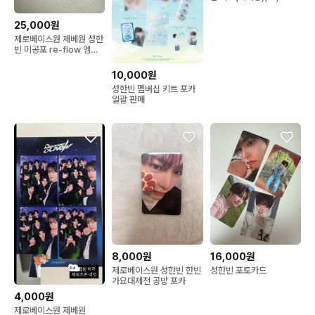
25,000원
제로베이스원 제베원 성한
빈 미공포 re-flow 엠넷
포카
10,000원
성한빈 멤버십 키트 포카
일괄 판매
8,000원
16,000원
제로베이스원 성한빈 한빈
성한빈 포토카드
가요대제전 공방 포카
4,000원
제로베이스원 제베원