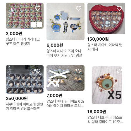
2,000원
150,000원
앙스타 마다라 기라데코
굿즈 하트 캔뱃지
6,000원
앙스타 치아키 이타백 뱃
지 배지
앙스타 세나 이즈미 오나
마에 뱃지 키링 담당 명찰
7,000원
250,000원
앙스타 피네 링라이트 6th
사쿠마레이 이베코레 캔뱃
9th 에이치 와타루 토리
지 이타백 앙상블스타즈
유즈루
18,000원
앙스타 나츠 칸나 에스프
리 링라 링라이트 10주년
드림라