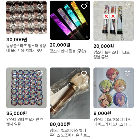
30,000원
20,000원
앙상블스타즈 앙스타 유성
20,000원
대 모리사와 치아키 뱃지
앙스타 칸나 킹블 (구완)
앙스타 트릭스타 마코토
이타백 중스타 미도리 시
킹블 튜브
노부 카나타 레이 리츠 나
이츠 세나 레오 츠카사
35,000원
8,000원
앙스타 와타루 오기인 캔
앙스타 레오 히요리 나즈
80,000원
뱃지 일괄
나 미도리 아도니스 11월
이베코레 캔뱃지 각전
앙스타 멜로디어스 멜디
쥬이스 노조미 마슈 치토
세 응원봉 펜라이트