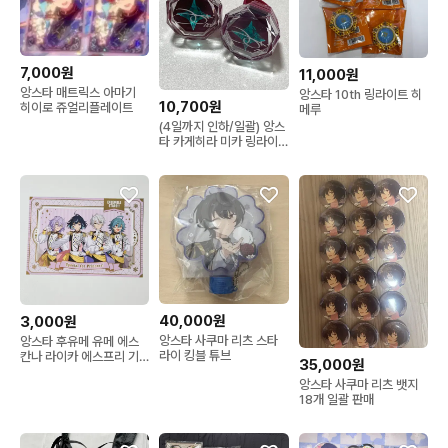
7,000원
11,000원
앙스타 매트릭스 아마기
앙스타 10th 링라이트 히
10,700원
히이로 쥬얼리플레이트
메루
(4일까지 인하/일괄) 앙스
타 카게히라 미카 링라이
트 9주년 9th 링라 드림라
드림라이브 내한
40,000원
3,000원
앙스타 사쿠마 리츠 스타
앙스타 후유메 유메 에스
라이 킹블 튜브
칸나 라이카 에스프리 기
35,000원
고 특전 엽서
앙스타 사쿠마 리츠 뱃지
18개 일괄 판매