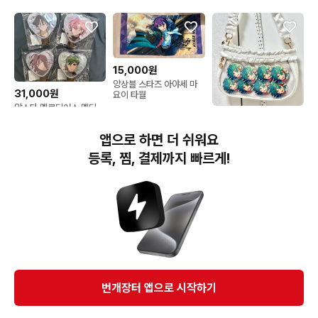
15,000원
앙상블 스타즈 아야세 마
31,000원
요이 타월
앙스타 멜로디어스 멜디
60,000원
쥬이스 마슈 노조미 치토
세 라이브 하트 튜브
앙스타 호죠라이카 이타백
앱으로 하면 더 쉬워요
판매
등록, 찜, 결제까지 빠르게!
번개장터(주) 사업자정보, 이용약관 및 기타 법적고지
번개장터㈜는 통신판매중개자이며, 통신판매의 당사자가 아닙니다. 전자상거래 등에서의
소비자보호에 관한 법률 등 관련 법령 및 번개장터㈜의 약관에 따라 상품, 상품정보, 거래에 관한 책임은
개별 판매자에게 귀속하고, 번개장터㈜는 원칙적으로 회원간 거래에 대하여 책임을 지지 않습니다.
다만, 번개장터㈜가 직접 판매하는 상품에 대한 책임은 번개장터㈜에게 귀속합니다.
Ⓒ Bungaejangter Inc. all rights reserved.
번개장터 앱으로 시작하기
APP 다운로드