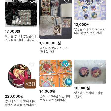
12,000원
앙상블 스타즈 Eden 사자
17,000원
나미 쥰 뱃지 일괄 판매
아이돌 앙스타 앙상블스타
즈 이타백 판매 모리사와
1,300,000원
치아키 나이츠 세나 레오
미도리 유성대 카나타 레
앙스타 멜로디어스 굿즈
이 리츠
판매 합니다
10,000원
14,000원
앙스타 오우카와 코하쿠
220,000원
앙스타) 10주년 드림라이
캔뱃지
브 링라이트 린네/니키
앙스타 노조미 30개 데뷔
캔뱃지 이타백 멜로디어스