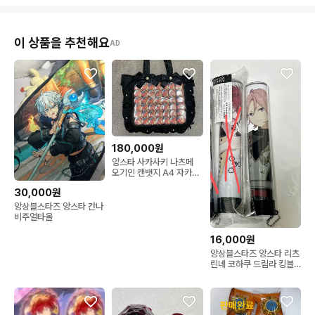
이 상품을 추천해요
AD
180,000원
앙스타 사카사키 나츠메
오기인 캔뱃지 A4 자카마
트 이타백 블랙
30,000원
앙상블스타즈 앙스타 칸나
비주얼타올
16,000원
앙상블스타즈 앙스타 리츠
린네 코하쿠 드림라 킹블
펜라이트 튜브