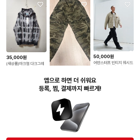
50,000원
35,000원
어반스터프 빈티지 워시드
(새상품)마크엠 다크그레
자켓 베이지 워크자켓
이 타이 다이 후드티
95(M)
19,000원
앱으로 하면 더 쉬워요
어반스터프 카모 팬츠
등록, 찜, 결제까지 빠르게!
번개장터(주) 사업자정보, 이용약관 및 기타 법적고지
번개장터㈜는 통신판매중개자이며, 통신판매의 당사자가 아닙니다. 전자상거래 등에서의
소비자보호에 관한 법률 등 관련 법령 및 번개장터㈜의 약관에 따라 상품, 상품정보, 거래에 관한 책임은
개별 판매자에게 귀속하고, 번개장터㈜는 원칙적으로 회원간 거래에 대하여 책임을 지지 않습니다.
다만, 번개장터㈜가 직접 판매하는 상품에 대한 책임은 번개장터㈜에게 귀속합니다.