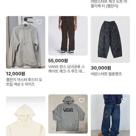
어반스터프 체크 도트 아
플리케 티 (멜란지)
55,000원
VANS 반스 남녀공용 스
30,000원
케이트 체크-5 루즈 데님
12,000원
어반스터프 벌룬팬츠
팬츠
멜란지 마스터 후드티 오
트밀 색상 S 사이즈