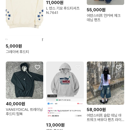
11,000원
L 반스 기모 후드티셔츠
55,000원
N.7641
어반스터프 언커버 체크
데님 팬츠
5,000원
그레이버 후드티
40,000원
58,000원
VANSYDICAL 트레이닝
후드티 땀복
어반스터프 슬랍 데님 아
트워크 버뮤다 팬츠 라이
트 블루
13,000원