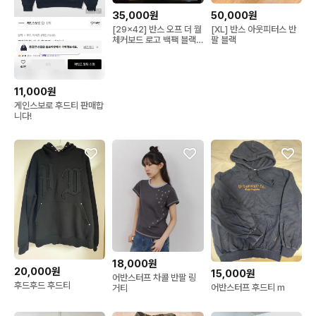
35,000원
50,000원
[29x42] 반스 오프 더 월
[XL] 반스 아웃피터스 반
체커보드 로고 백팩 블랙
팔 블랙
3.5
11,000원
게인스보로 후드티 판매합
니다!
18,000원
20,000원
15,000원
어반스터프 차콜 반팔 링
후드후드 후드티
어반스터프 후드티 m
거티