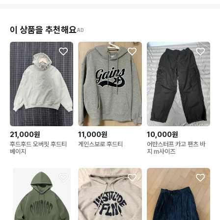
이 상품을 추천해요
AD
21,000원
11,000원
10,000원
후드후드 오버핏 후드티
게인스보로 후드티
어반스터프 카고 팬츠 바
베이지
지 m사이즈