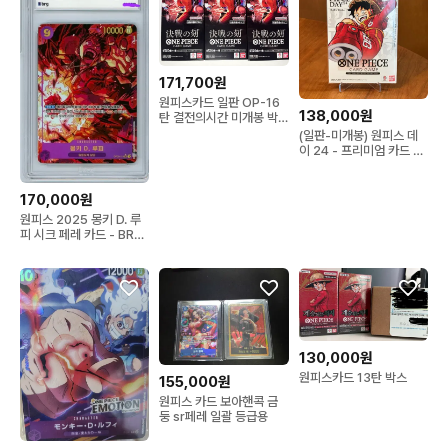
171,700원
원피스카드 일판 OP-16
138,000원
탄 결전의시간 미개봉 박
스
(일판-미개봉) 원피스 데
이 24 - 프리미엄 카드 컬
렉션 새상품
170,000원
원피스 2025 몽키 D. 루
피 시크 페레 카드 - BRG
9
130,000원
원피스카드 13탄 박스
155,000원
원피스 카드 보아핸콕 금
둥 sr페레 일괄 등급용