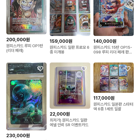
200,000원
159,000원
140,000원
원피스카드 루피 OP1탄
원피스카드 일판 프로모 6
원피스카드 15탄 OP15-
(리더 페레)
종 미개봉
098 루피 리더 페레 판매
합니다
117,000원
원피스카드 일본판 스타터
덱 6종 1세트 일괄
22,000원
최저가) 원피스카드 일판
에넬 만뢰 SR 이벤트카드
230,000원