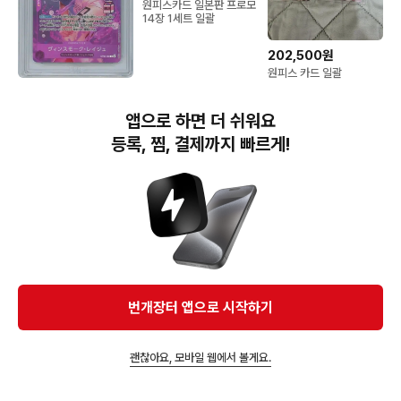
원피스카드 일본판 프로모
14장 1세트 일괄
202,500원
원피스 카드 일괄
170,000원
원피스 카드 비스모크 레
앱으로 하면 더 쉬워요
이쥬 2025 프로모 -
BRG 9
등록, 찜, 결제까지 빠르게!
번개장터(주) 사업자정보, 이용약관 및 기타 법적고지
번개장터㈜는 통신판매중개자이며, 통신판매의 당사자가 아닙니다. 전자상거래 등에서의
소비자보호에 관한 법률 등 관련 법령 및 번개장터㈜의 약관에 따라 상품, 상품정보, 거래에 관한 책임은
개별 판매자에게 귀속하고, 번개장터㈜는 원칙적으로 회원간 거래에 대하여 책임을 지지 않습니다.
다만, 번개장터㈜가 직접 판매하는 상품에 대한 책임은 번개장터㈜에게 귀속합니다.
Ⓒ Bungaejangter Inc. all rights reserved.
번개장터 앱으로 시작하기
APP 다운로드
괜찮아요, 모바일 웹에서 볼게요.