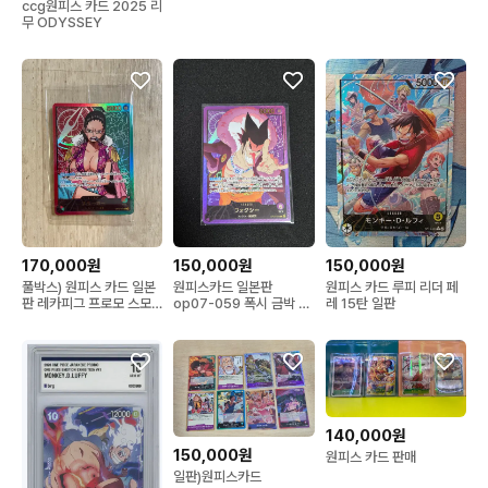
ccg원피스 카드 2025 리
무 ODYSSEY
170,000원
150,000원
150,000원
풀박스) 원피스 카드 일본
원피스카드 일본판
원피스 카드 루피 리더 페
판 레카피그 프로모 스모
op07-059 폭시 금박 리
레 15탄 일판
커 미개봉
더 판매합니다
140,000원
150,000원
원피스 카드 판매
일판)원피스카드