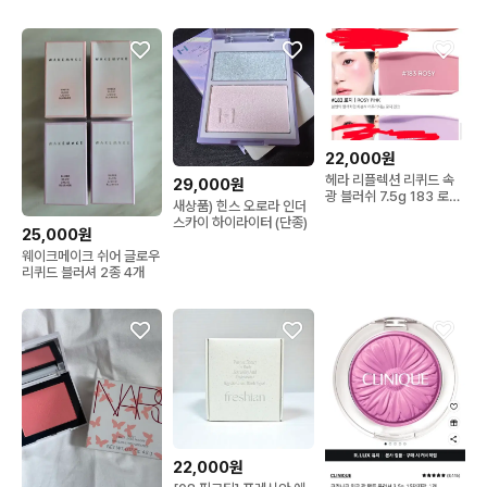
22,000원
헤라 리플렉션 리퀴드 속
29,000원
광 블러쉬 7.5g 183 로지
새상품) 힌스 오로라 인더
미개봉 블러셔
스카이 하이라이터 (단종)
25,000원
웨이크메이크 쉬어 글로우
리퀴드 블러셔 2종 4개
22,000원