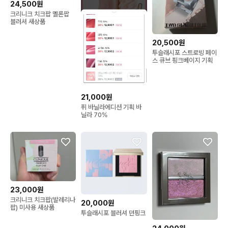
24,500원
크리니크 치크팝 멜론팝
블러셔 새상품
20,500원
투슬래시포 스트로빙 페이
스 큐브 핑크베이지 기획
21,000원
퓌 바닐라에디션 기획 바
닐라 70%
23,000원
크리니크 치크팝(발레리나
20,000원
팝) 미사용 새상품
투슬래시포 블러셔 던핑크