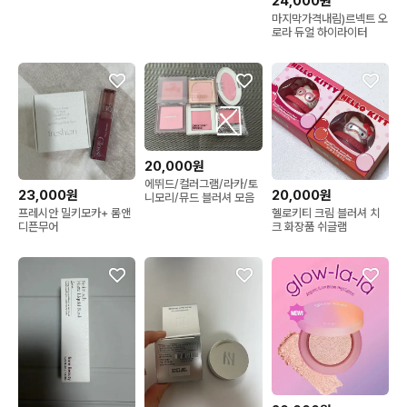
24,000원
마지막가격내림)르넥트 오
로라 듀얼 하이라이터
20,000원
에뛰드/컬러그램/라카/토
23,000원
20,000원
니모리/뮤드 블러셔 모음
프레시안 밀키모카+ 롬앤
헬로키티 크림 블러셔 치
디픈무어
크 화장품 쉬글램