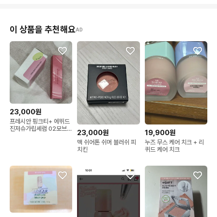
이 상품을 추천해요
AD
23,000원
프레시안 핑크티+ 에뛰드
진저슈가립세럼 02모브로
23,000원
19,900원
즈
맥 쉬어톤 쉬머 블러쉬 피
누즈 무스 케어 치크 + 리
치킨
퀴드 케어 치크