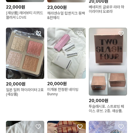
20,000원
22,000원
23,000원
베네피트 글로우 라라 하
이라이터 오로라
[새상품] 레어뷰티 리퀴드
헤라센슈얼 립앤치크 동백
블러셔 LOVE
&란제리
20,000원
20,000원
미개봉 한정판 네이밍
일본 밀퓌 하이라이터 2호
Bunny
(새상품)
20,000원
투슬래시포. 스트로빙 페
이스 큐브. 2종. 새상품.