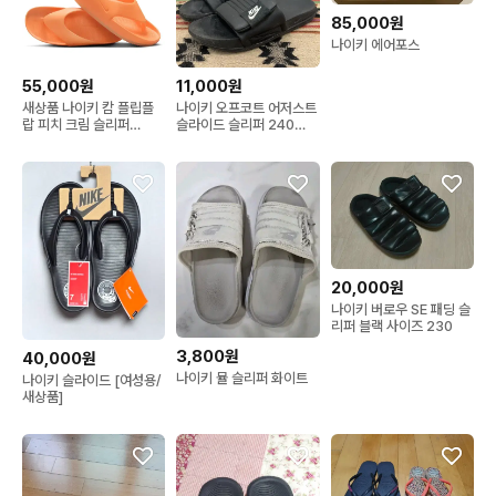
85,000원
나이키 에어포스
55,000원
11,000원
새상품 나이키 캄 플립플
나이키 오프코트 어저스트
랍 피치 크림 슬리퍼
슬라이드 슬리퍼 240
FD4115 800
X02561
20,000원
나이키 버로우 SE 패딩 슬
리퍼 블랙 사이즈 230
3,800원
40,000원
나이키 뮬 슬리퍼 화이트
나이키 슬라이드 [여성용/
새상품]