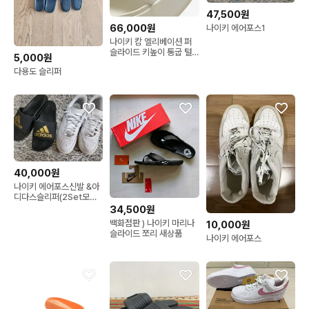
47,500원
66,000원
나이키 에어포스1
나이키 캄 엘리베이션 퍼
슬라이드 키높이 통굽 털
5,000원
슬리퍼
다용도 슬리퍼
40,000원
나이키 에어포스신발 &아
디다스슬리퍼(2Set모두
드림)
34,500원
백화점판 ) 나이키 마리나
10,000원
슬라이드 쪼리 새상품
나이키 에어포스