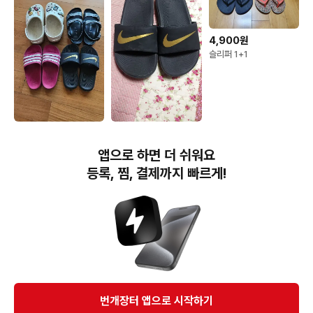
4,900원
슬리퍼 1+1
4,000원
1,000원
크록스 뮬 / 아디다스 슬리
나이키슬리퍼200사이즈
앱으로 하면 더 쉬워요
퍼 / 나이키 슬라이드 / 버
켄스탁 샌들 4종
등록, 찜, 결제까지 빠르게!
번개장터(주) 사업자정보, 이용약관 및 기타 법적고지
번개장터㈜는 통신판매중개자이며, 통신판매의 당사자가 아닙니다. 전자상거래 등에서의
소비자보호에 관한 법률 등 관련 법령 및 번개장터㈜의 약관에 따라 상품, 상품정보, 거래에 관한 책임은
개별 판매자에게 귀속하고, 번개장터㈜는 원칙적으로 회원간 거래에 대하여 책임을 지지 않습니다.
다만, 번개장터㈜가 직접 판매하는 상품에 대한 책임은 번개장터㈜에게 귀속합니다.
Ⓒ Bungaejangter Inc. all rights reserved.
번개장터 앱으로 시작하기