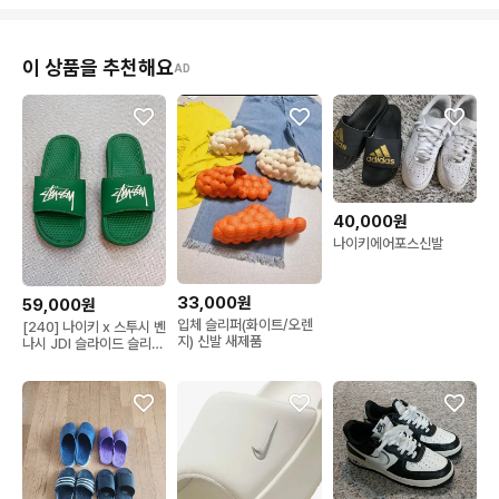
이 상품을 추천해요
AD
40,000원
나이키에어포스신발
33,000원
59,000원
입체 슬리퍼(화이트/오렌
[240] 나이키 x 스투시 벤
지) 신발 새제품
나시 JDI 슬라이드 슬리퍼
5.9