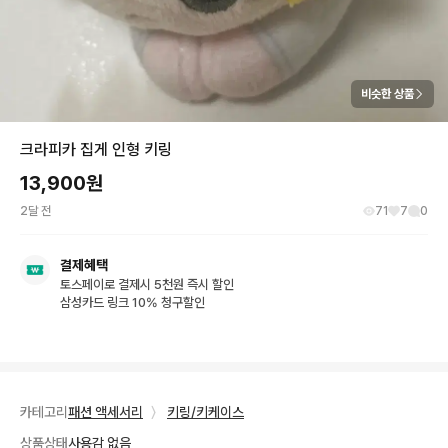
비슷한 상품
크라피카 집게 인형 키링
13,900
원
2달 전
71
7
0
결제혜택
토스페이로 결제시 5천원 즉시 할인
삼성카드 링크 10% 청구할인
카테고리
패션 액세서리
〉
키링/키케이스
상품상태
사용감 없음