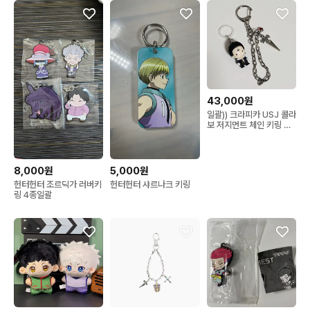
43,000원
일괄)) 크라피카 USJ 콜라
보 저지먼트 체인 키링 클
로로 메지루시 클로로 크
라피카 카루타 카드
8,000원
5,000원
헌터헌터 조르딕가 러버키
헌터헌터 샤르나크 키링
링 4종일괄