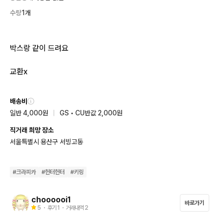
수량
1개
박스랑 같이 드려요

교환x
배송비
일반 4,000원
|
GS • CU반값 2,000원
직거래 희망 장소
서울특별시 용산구 서빙고동
#
크라피카
#
헌터헌터
#
키링
choooooi1
바로가기
5
・ 후기
1
・ 거래내역
2