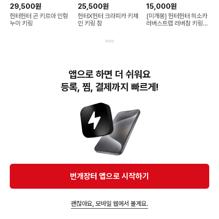
29,500원
25,500원
15,000원
헌터헌터 곤 키르아 인형
헌터X헌터 크라피카 키체
[미개봉] 헌터헌터 히소카
누이 키링
인 키링 참
러버스트랩 러버참 키링
헌헌 굿즈 가챠
이 상품을 추천해요
AD
앱으로 하면 더 쉬워요
등록, 찜, 결제까지 빠르게!
5,000원
아따맘마 키링
3,000원
캐릭캐릭체인지 캐캐체 수
44,000원
호알 키링
번개장터 앱으로 시작하기
가나디 군밤장수 인형 키
링 / 띠부씰 / 풍선
괜찮아요, 모바일 웹에서 볼게요.
앱에서 구매하기