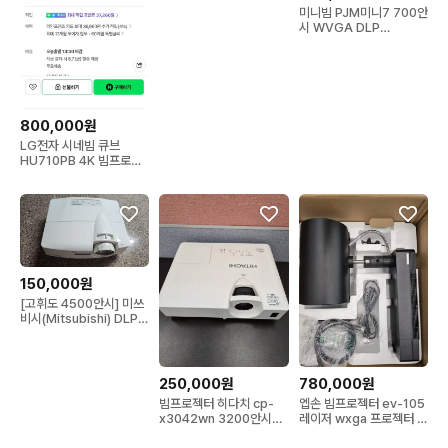
미니빔 PJM미니7 700안
시 WVGA DLP
150000:1 무선 33
800,000원
LG전자 시네빔 큐브
HU710PB 4K 빔프로젝
터
150,000원
[고휘도 4500안시] 미쓰
비시(Mitsubishi) DLP
빔프로젝터
250,000원
780,000원
빔프로젝터 히다치 cp-
엡손 빔프로젝터 ev-105
x3042wn 3200안시
레이저 wxga 프로젝터 엡
xga 빔프로젝트
손