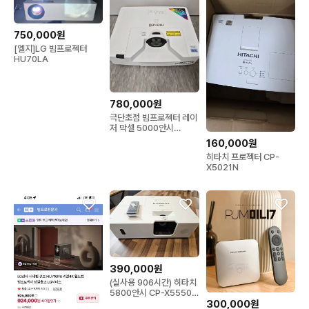
750,000원
[엘지]LG 빔프로젝터
HU70LA
780,000원
극단초점 빔프로젝터 레이
저 막셀 5000안시
wuxga
160,000원
히타치 프로젝터 CP-
X5021N
390,000원
(실사용 906시간) 히타치
5800안시 CP-X5550
300,000원
빔프로젝터