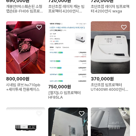
690,000원
720,000원
720,000원
개봉만!!박스훼손된 소형
초단초점 레이저 캐논 빔
초단초점 레이저 빔프로젝
앱손EB-FH06 빔프로젝
프로젝터 4200안시
터 4200안시 wxga
터
wxga
800,000원
370,000원
시네빔 큐브 hu710pb
초단초점 빔프로젝터
750,000원
+세이투셰 전용케이스
UT400WI 4000안시
[엘지]LG 빔프로젝터
wxga
HF85LA