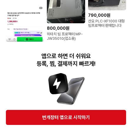
790,000원
산요 PLC-XF1000 대형
빔프로젝터 판매합니다
800,000원
히타치 빔 프로젝터 MP-
JW35010(업소용)
750,000원
엡손 EB-2250U 빔프로
앱으로 하면 더 쉬워요
젝터 가격인하 75만원 판
매합니다
등록, 찜, 결제까지 빠르게!
번개장터(주) 사업자정보, 이용약관 및 기타 법적고지
번개장터㈜는 통신판매중개자이며, 통신판매의 당사자가 아닙니다. 전자상거래 등에서의
소비자보호에 관한 법률 등 관련 법령 및 번개장터㈜의 약관에 따라 상품, 상품정보, 거래에 관한 책임은
개별 판매자에게 귀속하고, 번개장터㈜는 원칙적으로 회원간 거래에 대하여 책임을 지지 않습니다.
다만, 번개장터㈜가 직접 판매하는 상품에 대한 책임은 번개장터㈜에게 귀속합니다.
Ⓒ Bungaejangter Inc. all rights reserved.
번개장터 앱으로 시작하기
APP 다운로드