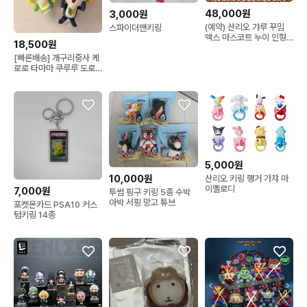
48,000원
3,000원
(예약) 산리오 갸루 꾸밈
스파이더맨키링
맥스 마스코트 누이 인형
18,500원
키링 쿠션 파우치 가방
[빠른배송] 개구리중사 케
로로 타마마 쿠루루 도로
로 파우치 키링 굿즈
5,000원
10,000원
산리오 키링 행거 가챠 마
이멜로디
7,000원
투썸 핑구 키링 5종 수박
아박 서핑 망고 튜브
포켓몬카드 PSA10 커스
텀키링 14종