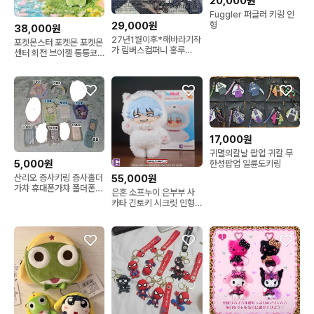
20,000원
Fuggler 퍼글러 키링 인
29,000원
형
38,000원
27년1월이후*해바라기작
포켓몬스터 포켓몬 포켓몬
가 림버스컴퍼니 홍루
센터 회전 브이젤 통통코
20cm 인형
치코리타 누이 인형 키링
17,000원
귀멸의칼날 팝업 귀칼 무
5,000원
한성팝업 일륜도키링
산리오 증사키링 증사홀더
55,000원
가챠 휴대폰가챠 폴더폰가
은혼 소프누이 은부부 사
챠
카타 긴토키 시크릿 인형
누이 키링