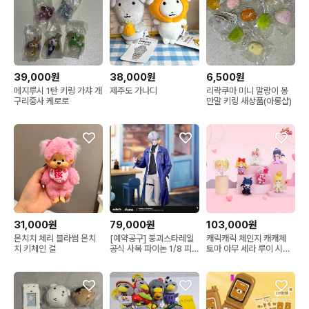
39,000원
38,000원
6,500원
메지루시 1탄 키링 가챠 개
제주도 가나디
리락쿠마 미니 말랑이 봉
구리중사 케로로
만말 키링 새상품(아롱샵)
31,000원
79,000원
103,000원
몬치치 체리 블라썸 몬치
[예약공구] 붕괴스타레일
캐릭캐릭 체인지 캐캐체
치 키체인 걸
공식 사복 파이논 1/8 피
토마 아무 세라 루이 시아
규어 초판(특전포함)
리마 피규어 풀세트