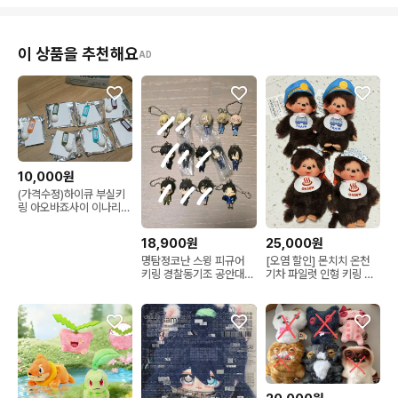
이 상품을 추천해요
AD
10,000원
(가격수정)하이큐 부실키
링 아오바죠사이 이나리자
키 단순개봉품
18,900원
25,000원
명탐정코난 스윙 피규어
[오염 할인] 몬치치 온천
키링 경찰동기조 공안대
기차 파일럿 인형 키링 기
마츠다 하기와라 아무로
장 온센
카자미