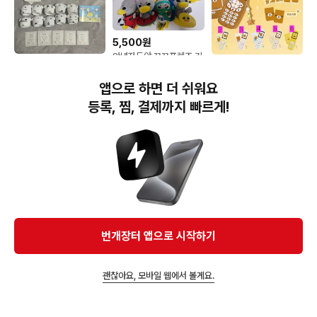
5,500원
안녕자두야 꼬꼬프렌즈 키
75,000원
13,000원
링(세트)
가나디 우유 키링 띠부씰
2차분철) 리락쿠마 deli
앱으로 하면 더 쉬워요
스트레스볼 태닝 홀더 키
휴대폰 녹음 키링 콜라보
링 포카 홀더 스티커
핸드폰 폴더폰 공구 중국
등록, 찜, 결제까지 빠르게!
랜덤 가챠
번개장터(주) 사업자정보, 이용약관 및 기타 법적고지
번개장터㈜는 통신판매중개자이며, 통신판매의 당사자가 아닙니다. 전자상거래 등에서의
소비자보호에 관한 법률 등 관련 법령 및 번개장터㈜의 약관에 따라 상품, 상품정보, 거래에 관한 책임은
개별 판매자에게 귀속하고, 번개장터㈜는 원칙적으로 회원간 거래에 대하여 책임을 지지 않습니다.
다만, 번개장터㈜가 직접 판매하는 상품에 대한 책임은 번개장터㈜에게 귀속합니다.
Ⓒ Bungaejangter Inc. all rights reserved.
번개장터 앱으로 시작하기
APP 다운로드
괜찮아요, 모바일 웹에서 볼게요.