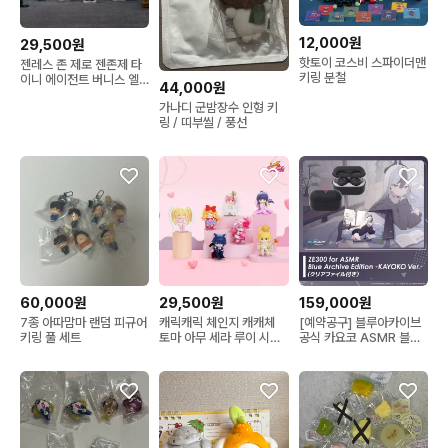
12,000원
29,500원
핫토이 코스비 스파이더맨
젠레스 존 제로 젠존제 타
키링 분철
이니 에이전트 버니스 엘
44,000원
렌 조 미야비 소우카쿠 라
가나디 군밤장수 인형 키
이터 코린 비비안 아스트
링 / 띠부씰 / 풍선
라 휴고 엔비 야나기 하루
마사 피규어
60,000원
29,500원
159,000원
7종 아따맘마 랜덤 피규어
캐릭캐릭 체인지 캐캐체
[예약공구] 블루아카이브
키링 풀 세트
토마 아무 세라 루이 시아
공식 카요코 ASMR 블루
리마 피규어
투스 이어폰