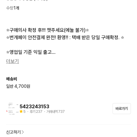
수량
1개
⭐️구매의사 확정 후!!! 챗주세요(에눌 불가)⭐️

⭐️번개페이 안전결제 완전! 환영!! : 택배 받은 당일 구매확정. ⭐️

⭐️영업일 기준 익일 출고

⭐️완전 미개봉! 새상품! 박스채 미개봉

더보기
⭐️겉박스 미개봉! (새상품이냐고 그만 물어요ㅜ)

⭐️as 가능. 구매 26년 4월

배송비
⭐️상품 구성 등 정보는 사진 확인. (질문x)

일반 4,700원
불가 : 에눌, 네고, 환불, 반품
5423243153
바로가기
5
・ 후기
237
・ 거래내역
737
신고하기