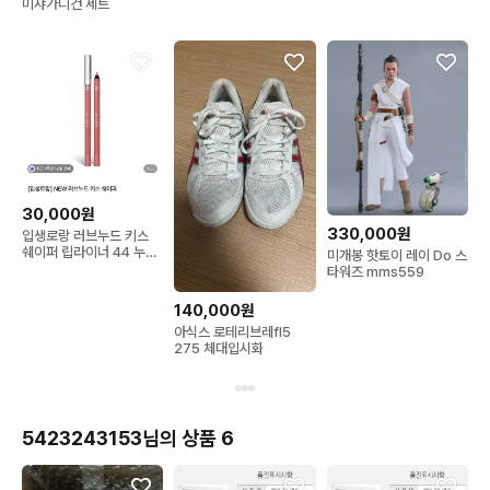
미샤가디건 세트
30,000원
330,000원
입생로랑 러브누드 키스
쉐이퍼 립라이너 44 누드
미개봉 핫토이 레이 Do 스
라빌리에
타워즈 mms559
140,000원
아식스 로테리브레fl5
275 체대입시화
5423243153님의 상품 6