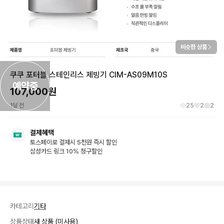
비슷한 상품
쿠쿠 포터블 스테인리스 제빙기 CIM-AS09M10S
예약중
107,000
원
1달 전
25
2
2
결제혜택
토스페이로 결제시 5천원 즉시 할인
삼성카드 링크 10% 청구할인
카테고리
기타
상품상태
새 상품 (미사용)