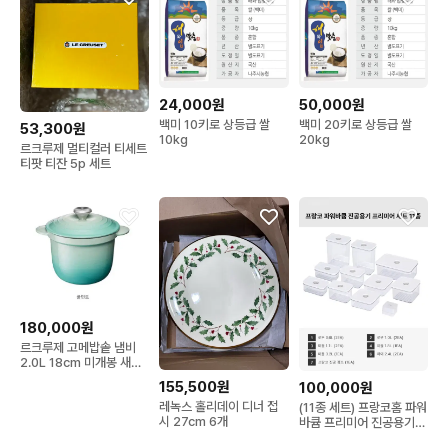
24,000원
50,000원
백미 10키로 상등급 쌀
백미 20키로 상등급 쌀
53,300원
10kg
20kg
르크루제 멀티컬러 티세트
티팟 티잔 5p 세트
180,000원
르크루제 고메밥솥 냄비
2.0L 18cm 미개봉 새상
봉
155,500원
100,000원
레녹스 홀리데이 디너 접
(11종 세트) 프랑코홈 파워
시 27cm 6개
바큠 프리미어 진공용기
바큐머 포함