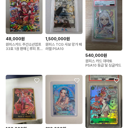
48,000원
1,500,000원
원피스카드 주간소년점프
원피스 TCG 사보 망가 페
33호 1권 판매 [ 루피 프
러렐 PSA10
로모카드 포함 ]
540,000원
원피스 카드 야마토
PSA10 등급 및 싱글카드