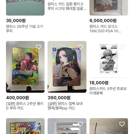
원피스 카드 일판 몽키 D
루피 시크릿 패러렐 일괄
OP09-119
35,000원
6,000,000원
원피스 29주년 기념 고기
원피스 카드 샹크스
루피
199/200 PSA 10
10000
18,000원
원피스카드 3주년 프로모
미개봉팩
400,000원
390,000원
[일판] 원피스 2주년 몽키
[글판] 원피스 얼빡 보아
D 루피 카드
핸콕(행콕)sp 카드