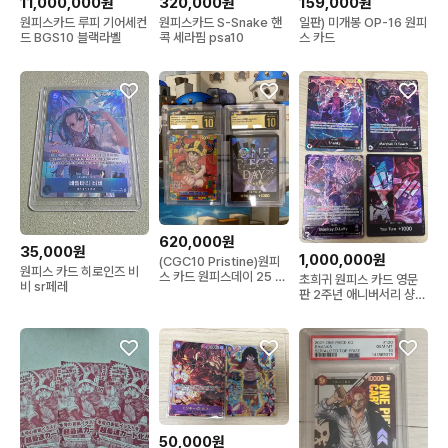
11,000,000원
320,000원
159,000원
원피스카드 루피 기어세컨
원피스카드 S-Snake 핸
일판) 미개봉 OP-16 원피
드 BGS10 블랙라벨
콕 세라핌 psa10
스 카드
620,000원
35,000원
1,000,000원
(CGC10 Pristine)원피
원피스 카드 히로인즈 비
스 카드 원피스데이 25 프
초희귀 원피스 카드 영문
비 sr페레
리스틴 루피 DON 카드 프
판 2주년 애니버서리 샹크
로모 2장 세트
스/루피/티치 등급용 일괄
50,000원