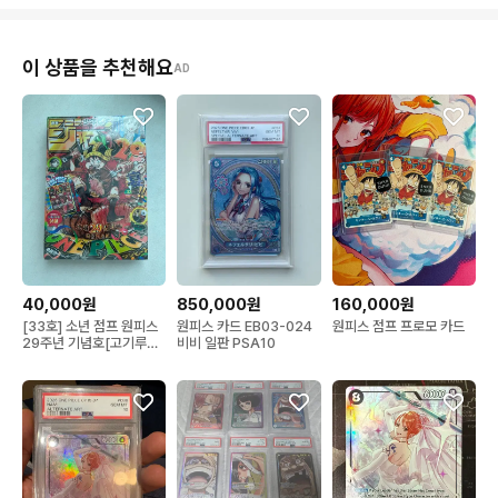
이 상품을 추천해요
AD
40,000원
850,000원
160,000원
[33호] 소년 점프 원피스
원피스 카드 EB03-024
원피스 점프 프로모 카드
29주년 기념호[고기루피
비비 일판 PSA10
카드 포함]