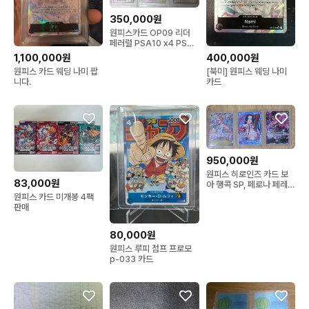
350,000원
원피스카드 OP09 리더
페러럴 PSA10 x4 PSA
9 x 1
1,100,000원
400,000원
원피스 카드 웨딩 나미 팝
[북미] 원피스 웨딩 나미
니다.
카드
950,000원
원피스 히로인즈 카드 보
83,000원
아 행콕 SP, 페로나 페레,
야마토 페레
원피스 카드 미개봉 4팩
판매
80,000원
원피스 루피 점프 프로모
p-033 카드