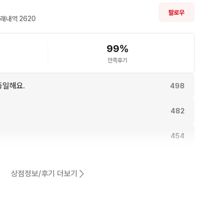
팔로우
래내역 
2620
99
%
만족후기
동일해요.
498
482
454
444
상점정보/후기 더보기
440
어요.
385