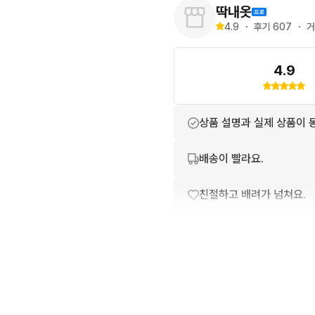
딱내옷
4.9
・
후기 
607
・
거
4.9
상품 설명과 실제 상품이 
배송이 빨라요.
친절하고 배려가 넘쳐요.
포장이 깔끔해요.
번개톡 답변이 빨라요.
상품 정보가 자세히 적혀있