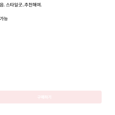
. 스타일굿..추천해여. 

가능

판매

완료
추가비있음

시 창 만들어드림 

재순  팜

문원함
구매하기