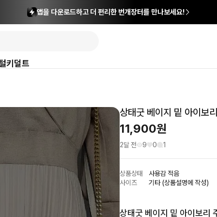
앱을 다운로드하고 더 편리한 번개장터를 만나보세요!
털
키덜트
상태굿 베이지 밑 아이보리 
11,900
원
2달 전
9
0
1
상품상태
사용감 적음
사이즈
기타 (상품설명에 작성)
상태굿 베이지 밑 아이보리 주