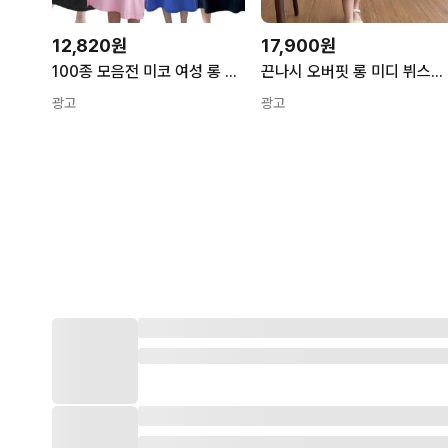
12,820원
17,900원
100종 모음전 미코 여성 롱 원피스 빅사이즈 블랙 긴팔 반팔 하객룩 박스 기모 롱티
끈나시 오버핏 롱 미디 뷔스티에 찰랑 민소매 원피스
광고
광고