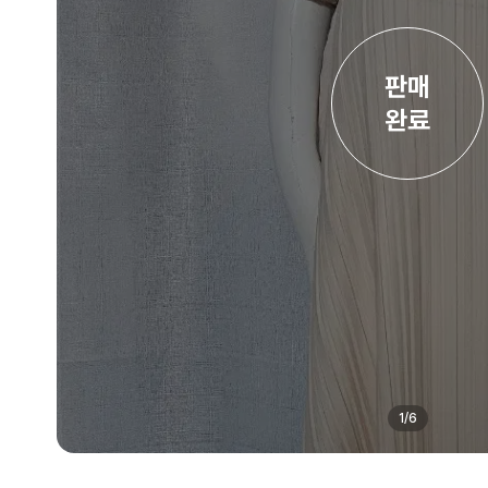
판매

완료
1
/
6