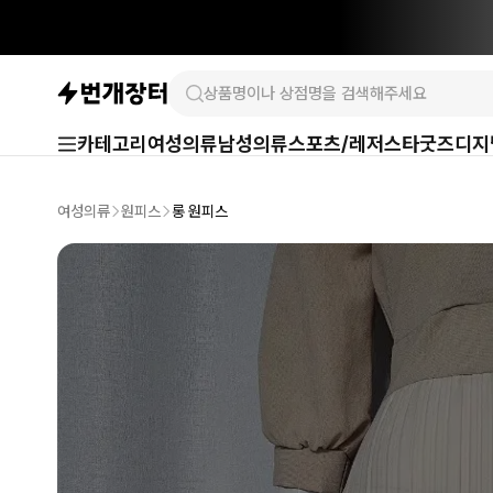
카테고리
여성의류
남성의류
스포츠/레저
스타굿즈
디지
여성의류
원피스
롱 원피스