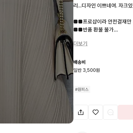
리...디자인 이쁘네여. 자크있음
■■프로샵이라 안전결재만 
■■반품 환불 불가

 ■■반값택배 불가  

더보기
 ■■로젠택배3500 섬지역
 ■■에눌불가

 ■■여러개하심 가격더해 다
배송비
 ■■타샵동시진행 ㆍ무조건 결
일반 3,500원
 ■■바로송금하는분만 주
#
원피스