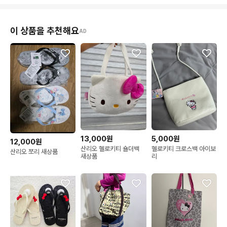
이 상품을 추천해요
AD
13,000원
5,000원
12,000원
산리오 헬로키티 숄더백
헬로키티 크로스백 아이보
산리오 쪼리 새상품
새상품
리