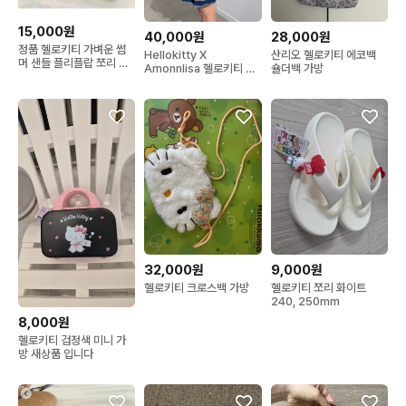
15,000원
40,000원
28,000원
정품 헬로키티 가벼운 썸
Hellokitty X
산리오 헬로키티 에코백
머 샌들 플리플랍 쪼리 슬
Amonnlisa 헬로키티 아
숄더백 가방
리퍼
몬리사 갸루 토트백 가방
32,000원
9,000원
헬로키티 크로스백 가방
헬로키티 쪼리 화이트
240, 250mm
8,000원
헬로키티 검정색 미니 가
방 새상품 입니다