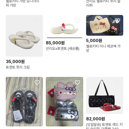
헬로키티 가방 오디너리
산리오 헬로키티 쪼리 슬
퍼 가방
리퍼
5,000원
85,000원
헬로키티 미니 에코백 가
산리오x토앤토 (새상품)
방
35,000원
토앤토 쪼리 크림
82,000원
(당일발송) 토앤토 레드 키
티 슬리퍼, 더플백 240 새