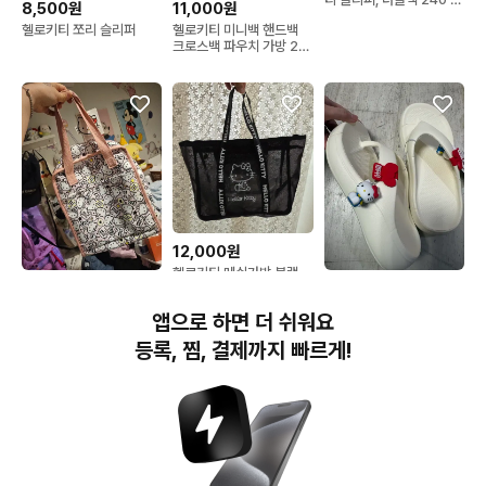
8,500원
11,000원
상품
헬로키티 쪼리 슬리퍼
헬로키티 미니백 핸드백
크로스백 파우치 가방 2종
핑크/실버
12,000원
헬로키티 메쉬가방 블랙
10,000원
9,000원
새상품
헬로키티 패턴 토트백 핑
헬로키티 쪼리 샌들 화이
앱으로 하면 더 쉬워요
크 보냉가방새거
트
등록, 찜, 결제까지 빠르게!
번개장터(주) 사업자정보, 이용약관 및 기타 법적고지
번개장터㈜는 통신판매중개자이며, 통신판매의 당사자가 아닙니다. 전자상거래 등에서의
소비자보호에 관한 법률 등 관련 법령 및 번개장터㈜의 약관에 따라 상품, 상품정보, 거래에 관한 책임은