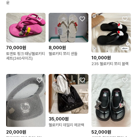
백 새상품
운
70,000원
8,000원
토앤토 핑크 태닝헬로키티
헬로키티 쪼리 샌들
10,000원
세트(240사이즈)
235 헬로키티 쪼리 블랙
35,000원
헬로키티 데일리 에코백
20,000원
52,000원