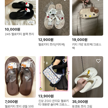
10,000원
245 헬로키티 블랙 쪼리
12,900원
19,000원
헬로키티 쪼리(커피색)
키티 가방 토트백/크로스
백
13,900원
신상 ZGO 산리오 헬로키
7,000원
35,000원
티 대용량 숄더백 크로스
헬로키티 쪼리 샌들 브라
토앤토 쪼리 크림