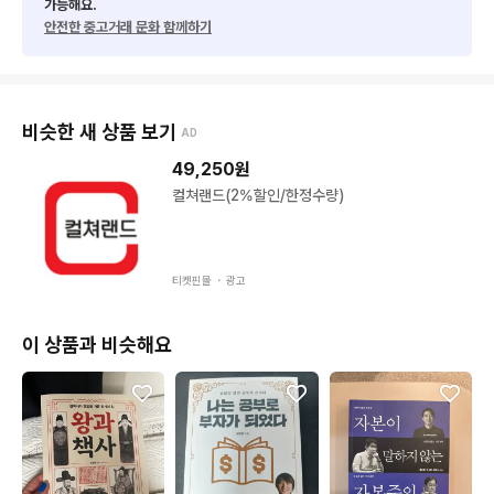
가능해요.
안전한 중고거래 문화 함께하기
비슷한 새 상품 보기
AD
49,250
원
컬쳐랜드(2%할인/한정수량)
티켓핀몰 ・
광고
이 상품과 비슷해요