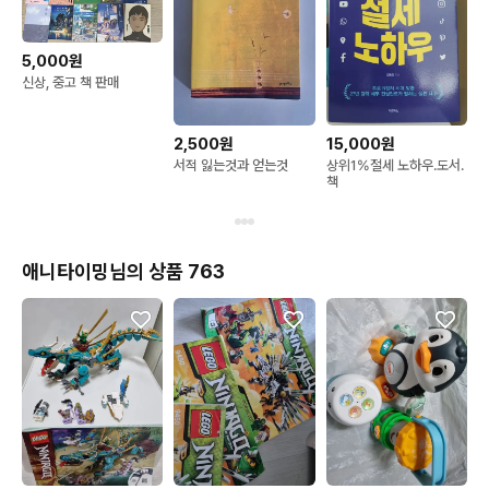
5,000원
신상, 중고 책 판매
2,500원
15,000원
서적 잃는것과 얻는것
상위1%절세 노하우.도서.
책
애니타이밍님의 상품 763