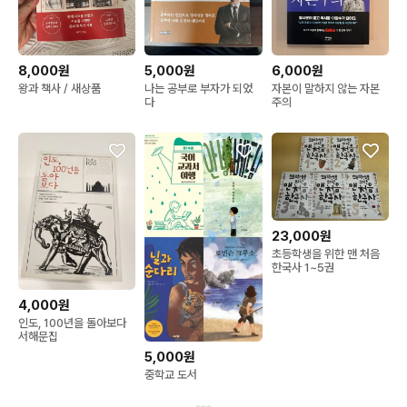
8,000원
5,000원
6,000원
왕과 책사 / 새상품
나는 공부로 부자가 되었
자본이 말하지 않는 자본
다
주의
23,000원
초등학생을 위한 맨 처음
한국사 1~5권
4,000원
인도, 100년을 돌아보다
서해문집
5,000원
중학교 도서