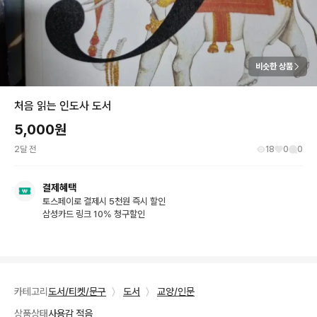
비슷한 상품
처음 읽는 인도사 도서
5,000
원
2달 전
18
0
0
결제혜택
토스페이로 결제시 5천원 즉시 할인
삼성카드 링크 10% 청구할인
카테고리
도서/티켓/문구
〉
도서
〉
교양/인문
상품상태
사용감 적음