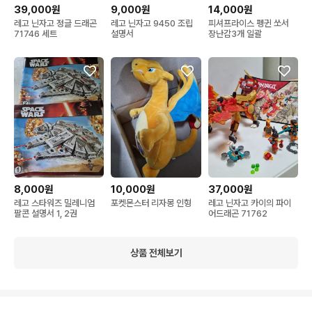
39,000원
9,000원
14,000원
레고 닌자고 정글 드래곤
레고 닌자고 9450 조립
피셔프라이스 펭귄 쏘서
71746 세트
설명서
장난감3개 일괄
8,000원
10,000원
37,000원
레고 스타워즈 밀레니엄
포켓몬스터 리자몽 인형
레고 닌자고 카이의 파이
팔콘 설명서 1, 2권
어드래곤 71762
상품 전체보기