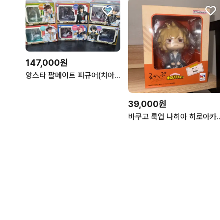
147,000원
앙스타 팔메이트 피규어(치아키/레이/마오/이즈미)
39,000원
바쿠고 룩업 나히아