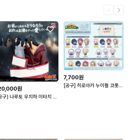
7,700원
[공구] 히로아카 누이펄 코롯토 스티커 다비 시가라키 토가 호크스 엔데버 아이자와 올마이트
20,000원
공구) 나루토 우치하 이타치 사스케 질풍전 피규어