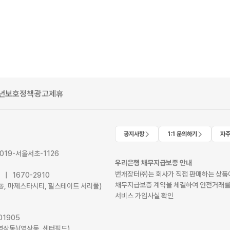
년보호정책
광고제휴
공지사항
1:1 문의하기
자주
2019-서울서초-1126
우리은행 채무지급보증 안내
번개장터㈜는 회사가 직접 판매하는 상품에
41 | 1670-2910
채무지급보증 계약을 체결하여 안전거래를
서초동, 마제스타시티, 힐스테이트 서리풀)
서비스 가입사실 확인
01905
역삼동)(역삼동, 센터필드)