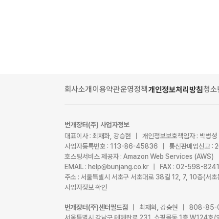
회사소개
이용약관
운영정책
청소
개인정보처리방침
번개장터(주) 사업자정보
대표이사 : 최재화, 강승현 | 개인정보보호책임자 : 박병성
사업자등록번호 : 113-86-45836 | 통신판매업신고 : 
호스팅서비스 제공자 : Amazon Web Services (AWS)
EMAIL : help@bunjang.co.kr | FAX : 02-598-82
주소 : 서울특별시 서초구 서초대로 38길 12, 7, 10층(
사업자정보 확인
번개장터(주)센터필드점
| 최재화, 강승현 | 808-85-
서울특별시 강남구 테헤란로 231, 쇼핑몰동 1층 W124호(