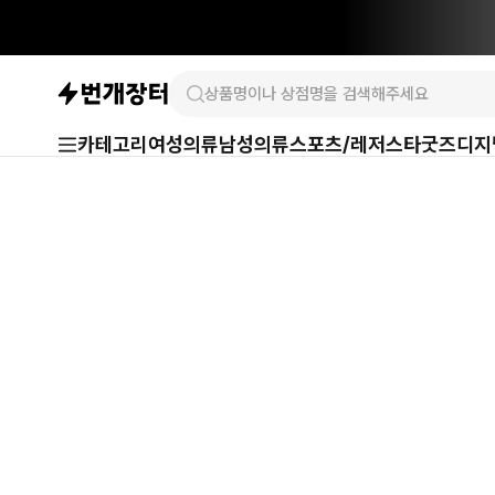
카테고리
여성의류
남성의류
스포츠/레저
스타굿즈
디지