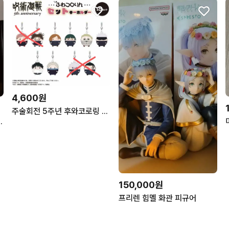
4,600원
주술회전 5주년 후와코로링 키링 분철 공구 고죠 유지 나나미 게토 쵸소우 노바라 마키
 히로아카 피규어
150,000원
프리렌 힘멜 화관 피규어