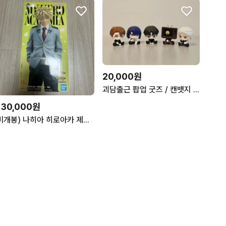
20,000원
괴담출근 팝업 굿즈 / 캔뱃지 <-> 모두앉아피규어 / 김솔음 최요원 류재관 이자헌 백사헌 포도 히든솔음 J3
130,000원
미개봉) 나히아 히로아카 제일복권 제복 쿠지 이어지는 마음 바쿠고 피규어 B상