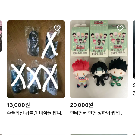
13,000원
20,000원
주술회전 뒤틀린 녀석들 팝니자.
헌터헌터 헌헌 상하이 팝업 곤 히소카 클로로 누이 인형