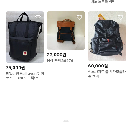
- 베노 노트북 백팩
23,000원
몽삭 백팩@9976
60,000원
75,000원
샘소나이트 블랙 카모플라
피엘라벤 Fjallraven 하이
쥬 백팩
코스트 3in1 토트팩/크로
스백/백팩