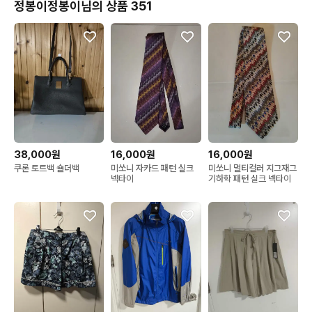
정봉이정봉이님의 상품 351
38,000원
16,000원
16,000원
쿠론 토트백 숄더백
미쏘니 자카드 패턴 실크
미쏘니 멀티컬러 지그재그
넥타이
기하학 패턴 실크 넥타이