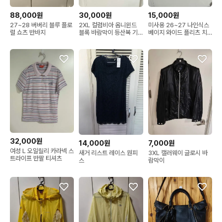
15,000원
88,000원
30,000원
미사용 26~27 나인식스
27~28 버버리 블루 플로
2XL 컬럼비아 옴니윈드
베이지 와이드 플리츠 치
럴 쇼츠 반바지
블록 바람막이 등산복 기
마바지
능성
32,000원
14,000원
7,000원
여성 L 오일릴리 카라넥 스
새거 리스트 레이스 원피
3XL 캘러웨이 글로시 바
트라이프 반팔 티셔츠
스
람막이