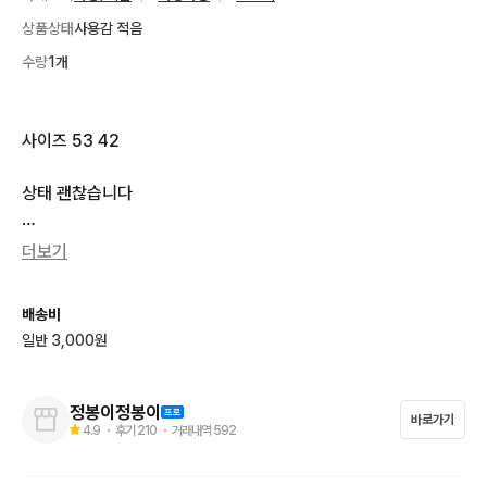
상품상태
사용감 적음
수량
1개
사이즈 53 42

상태 괜찮습니다

사진 최대한 자세히 찍었습니다. 참고해주세요

더보기
문의주세요 운전 등 하고 있는 경우 아니면 최대한 빨리 답장드릴
배송비
께요.
일반 3,000원
정봉이정봉이
바로가기
4.9
・ 후기
210
・ 거래내역
592