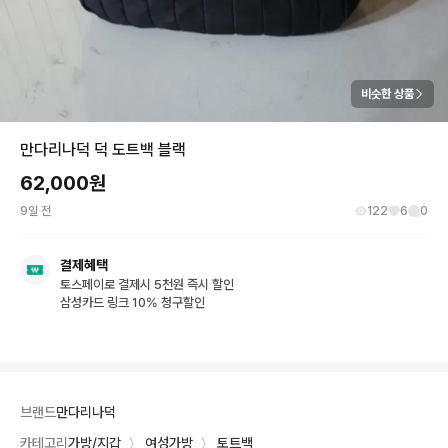
비슷한 상품
만다리나덕 덕 도트백 블랙
62,000
원
9일 전
122
6
0
결제혜택
토스페이로 결제시 5천원 즉시 할인
삼성카드 링크 10% 청구할인
브랜드
만다리나덕
카테고리
가방/지갑
〉
여성가방
〉
토트백