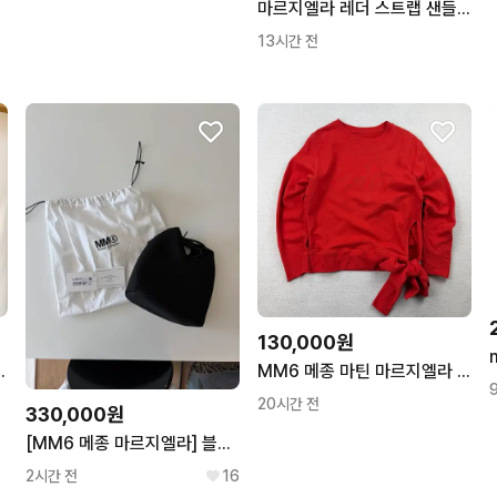
마르지엘라 레더 스트랩 샌들 mm6
13시간 전
130,000원
리츠 드레이프 반팔 티셔츠
MM6 메종 마틴 마르지엘라 사이드 리본 풀오버 스웻
20시간 전
330,000원
[MM6 메종 마르지엘라] 블랙 토트백
2시간 전
16