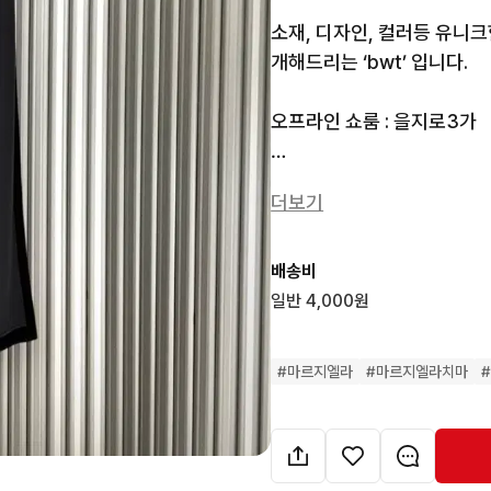
소재, 디자인, 컬러등 유니
개해드리는 ‘bwt’ 입니다.

오프라인 쇼룸 : 을지로3가

Condition : 8/10

더보기
Fabric : rayon 7.8, silk 2.2
배송비
Size : 36(허리단면33/총장9
일반 4,000원
• 세컨핸즈 특성상 교환/환불
#
마르지엘라
#
마르지엘라치마
• 세컨핸즈 특성상 발견하지