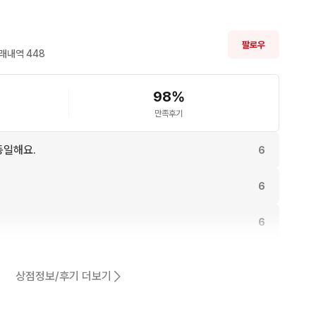
팔로우
래내역 
448
98
%
만족후기
동일해요.
6
6
6
6
상점정보/후기 더보기
5