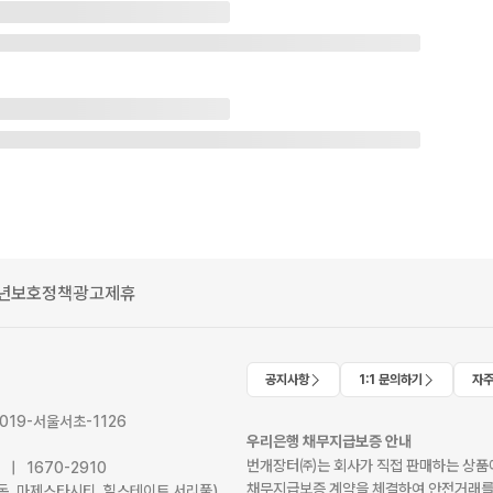
년보호정책
광고제휴
공지사항
1:1 문의하기
자주
2019-서울서초-1126
우리은행 채무지급보증 안내
번개장터㈜는 회사가 직접 판매하는 상품에
41 | 1670-2910
채무지급보증 계약을 체결하여 안전거래를
서초동, 마제스타시티, 힐스테이트 서리풀)