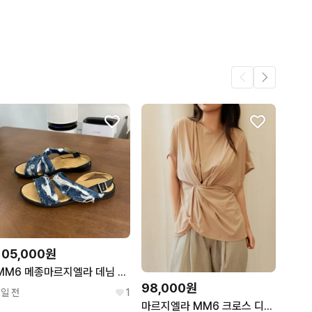
어요.
3
3
105,000원
MM6 메종마르지엘라 데님 그런지 샌들 38
98,000원
2일 전
1
마르지엘라 MM6 크로스 디테일 블라우스