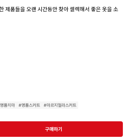
크한 제품들을 오랜 시간동안 찾아 셀렉해서 좋은 옷을 소


6)

은 불가능 합니다. 신중한 거래 부탁드립니다.

#
명품치마
#
명품스커트
#
마르지엘라스커트
못한 하자사항이 있을수 있습니다.
구매하기