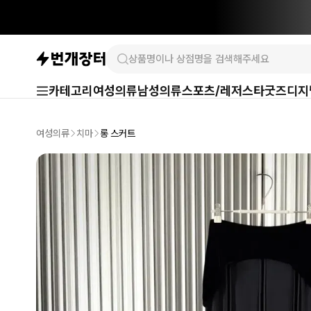
카테고리
여성의류
남성의류
스포츠/레저
스타굿즈
디지
여성의류
치마
롱 스커트