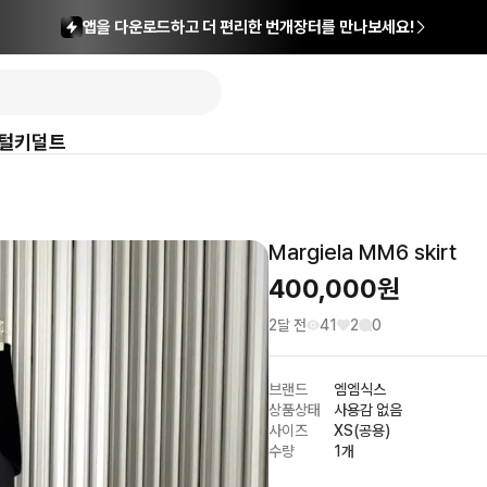
앱을 다운로드하고 더 편리한 번개장터를 만나보세요!
털
키덜트
Margiela MM6 skirt
400,000
원
2달 전
41
2
0
브랜드
엠엠식스
상품상태
사용감 없음
사이즈
XS(공용)
수량
1개