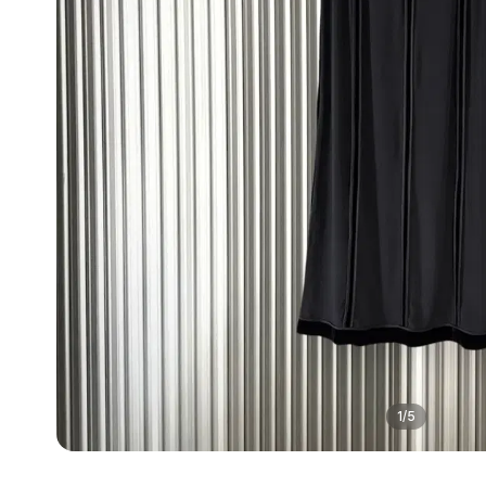
1
/
5