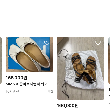
상품 정보가 자세히 적혀있
번개페이를 잘 받아줘요.
165,000원
MM6 메종마르지엘라 화이트 리본 플랫슈즈 37
16시간 전
2
160,000원