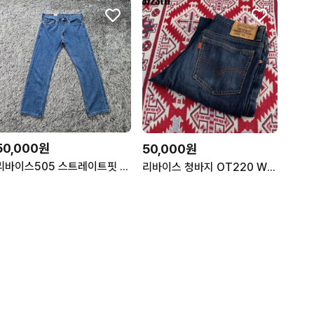
50,000원
50,000원
리바이스505 스트레이트핏 청바지/남성(31인치)/B1466/새상품
리바이스 청바지 OT220 W84 L86