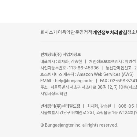
회사소개
이용약관
운영정책
청소
개인정보처리방침
번개장터(주) 사업자정보
대표이사 : 최재화, 강승현 | 개인정보보호책임자 : 박병성
사업자등록번호 : 113-86-45836 | 통신판매업신고 : 
호스팅서비스 제공자 : Amazon Web Services (AWS)
EMAIL : help@bunjang.co.kr | FAX : 02-598-82
주소 : 서울특별시 서초구 서초대로 38길 12, 7, 10층(
사업자정보 확인
번개장터(주)센터필드점
| 최재화, 강승현 | 808-85-
서울특별시 강남구 테헤란로 231, 쇼핑몰동 1층 W124호(
Ⓒ Bungaejangter Inc. all rights reserved.