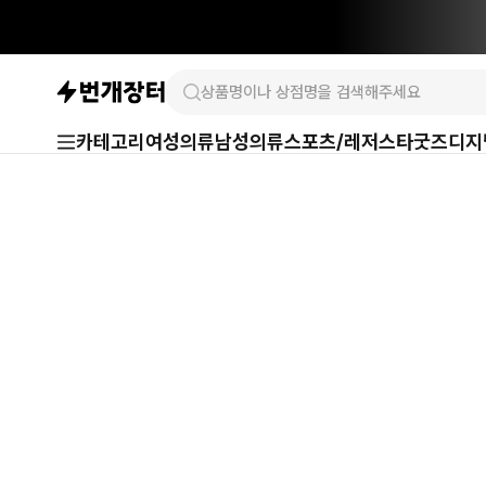
카테고리
여성의류
남성의류
스포츠/레저
스타굿즈
디지