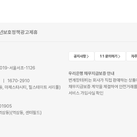
년보호정책
광고제휴
공지사항
1:1 문의하기
자주
2019-서울서초-1126
우리은행 채무지급보증 안내
번개장터㈜는 회사가 직접 판매하는 상품에
41 | 1670-2910
채무지급보증 계약을 체결하여 안전거래를
서초동, 마제스타시티, 힐스테이트 서리풀)
서비스 가입사실 확인
01905
역삼동)(역삼동, 센터필드)