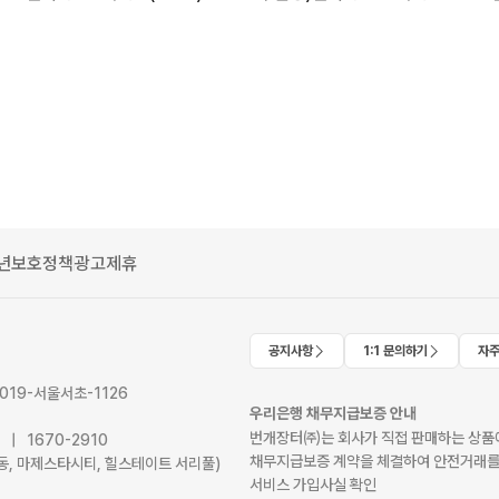
년보호정책
광고제휴
공지사항
1:1 문의하기
자주
2019-서울서초-1126
우리은행 채무지급보증 안내
번개장터㈜는 회사가 직접 판매하는 상품에
41 | 1670-2910
채무지급보증 계약을 체결하여 안전거래를
서초동, 마제스타시티, 힐스테이트 서리풀)
서비스 가입사실 확인