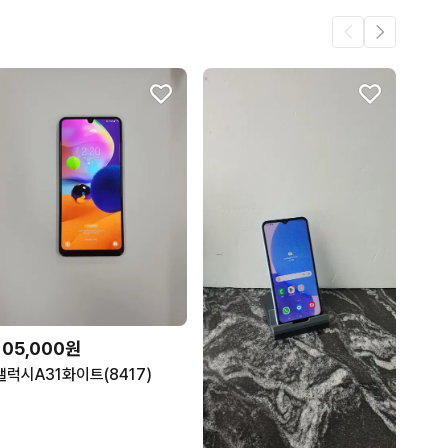
105,000원
갤럭시A31화이트(8417)