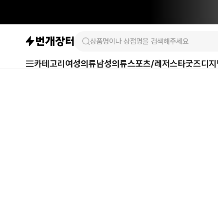
카테고리
여성의류
남성의류
스포츠/레저
스타굿즈
디지