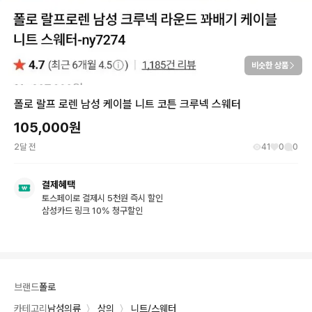
비슷한 상품
폴로 랄프 로렌 남성 케이블 니트 코튼 크루넥 스웨터
105,000
원
2달 전
41
0
0
결제혜택
토스페이로 결제시 5천원 즉시 할인
삼성카드 링크 10% 청구할인
브랜드
폴로
카테고리
남성의류
〉
상의
〉
니트/스웨터