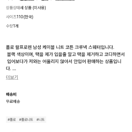
상품상태
새 상품 (미사용)
사이즈
110(한국)
수량
1개
폴로 랄프로렌 남성 케이블 니트 코튼 크루넥 스웨터입니다.

 블랙 색상이며, 택을 제가 입을줄 알고 택을 제거하고 코디하면서
 입어보다가 저와는 어울리지 않아서 안입어 판매하는 상품입니
다. 

착용하고 나간적은 없으며 정품 상품 맞습니다.

더보기
네이버에 검색해보니 189,900원에 판매하며, 더 낮은 가격에 판
매합니다.

배송비
쿨거 부탁드릴게요
무료배송
#
폴로
#
폴로니트
#
니트