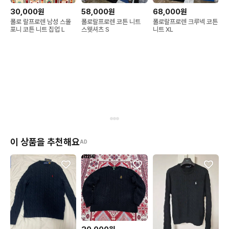
30,000원
58,000원
68,000원
폴로 랄프로렌 남성 스몰
폴로랄프로렌 코튼 니트
폴로랄프로렌 크루넥 코튼
포니 코튼 니트 집업 L
스웻셔츠 S
니트 XL
이 상품을 추천해요
AD