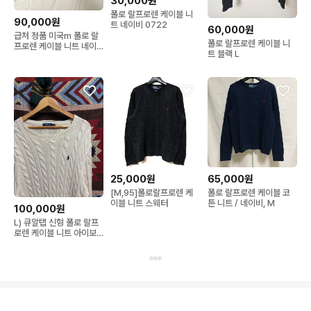
30,000원
폴로 랄프로렌 케이블 니
90,000원
트 네이비 0722
60,000원
급처 정품 미국m 폴로 랄
폴로 랄프로렌 케이블 니
프로렌 케이블 니트 네이
트 블랙 L
비
25,000원
65,000원
[M,95]폴로랄프로렌 케
폴로 랄프로렌 케이블 코
이블 니트 스웨터
튼 니트 / 네이비, M
100,000원
L) 큐알탭 신형 폴로 랄프
로렌 케이블 니트 아이보
리