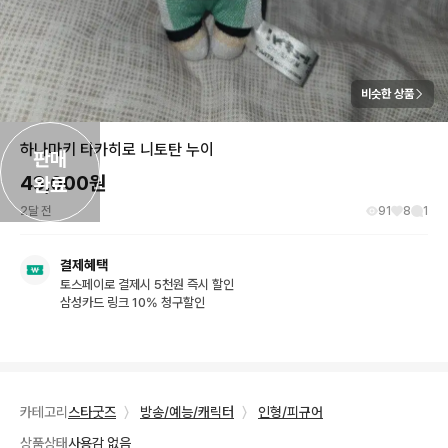
비슷한 상품
하나마키 타카히로 니토탄 누이
판매

43,000
원
완료
2달 전
91
8
1
결제혜택
토스페이로 결제시 5천원 즉시 할인
삼성카드 링크 10% 청구할인
카테고리
스타굿즈
〉
방송/예능/캐릭터
〉
인형/피규어
상품상태
사용감 없음