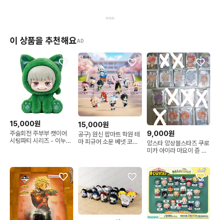
이 상품을 추천해요
AD
15,000원
15,000원
9,000원
주술회전 주부부 캣이어
공구) 원신 팝마트 학원 테
시팅파티 시리즈 - 이누마
마 피규어 소분 베넷 코코
앙스타 앙상블스타즈 쿠로
키 토게
미 샤를로트
미카 아이라 마요이 쥰 카
오루 스바루 호쿠토 하지
메 아라시 코가 츠무기