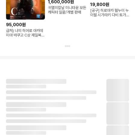
1,600,000원
19,800원
귀멸의칼날 미니타운 모든
[공구] 히로아카 펄누이 누
캐릭터 일괄/개별 판매
이펄 시가라키 다비 토가
바쿠고 아이자와 신소 올
마이트 이이다 카미나리
95,000원
키리시마 타마키 네지레
급처) 나의 히어로 아카데
토도로키 미도리야
미아 바쿠고 C상 제일복권
피규어