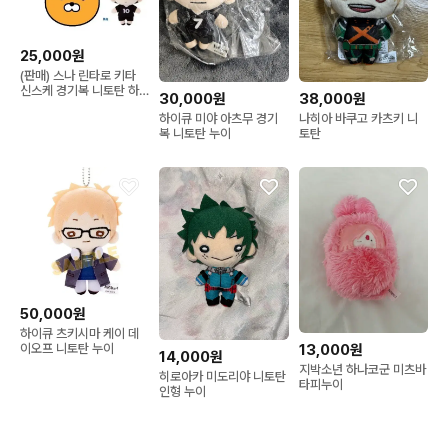
25,000원
(판매) 스나 린타로 키타
신스케 경기복 니토탄 하
30,000원
38,000원
이큐
하이큐 미야 아츠무 경기
나히아 바쿠고 카츠키 니
복 니토탄 누이
토탄
50,000원
하이큐 츠키시마 케이 데
13,000원
이오프 니토탄 누이
14,000원
지박소년 하나코군 미츠바
히로아카 미도리야 니토탄
타피누이
인형 누이