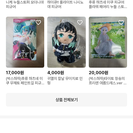
니케 누들스토퍼 모더니아
하이큐!! 룸라이트 니시노
후류 하츠네 미쿠 피규어
피규어
야 피규어
플라워 페어리 누들 스토
퍼
17,000원
4,000원
20,000원
(박스하자)후류 하츠네 미
귀멸의 칼날 무이치로 인
(박스하자)타이토 장송의
쿠 무체토 페인트걸 피규
형
프리렌 여름드레스.ver 피
어
규어
상품 전체보기