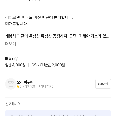
리제로 렘 메이드 버전 피규어 판매합니다.

미개봉입니다.

개봉시 피규어 특성상 특성상 공정하자, 공뎀, 미세한 기스가 있을
 수도 있습니다. 이 이유로 인한 교환/환불은 불가하니 충분히 고
더보기
민하시고 구매해주세요.

배송비
배송중에 생긴 박스 찌그러짐, 박스 손상은 환불 및 반품이 불가능
일반 4,000원
|
GS • CU반값 2,000원
합니다.
오리피규어
바로가기
5
・ 후기
109
・ 거래내역
175
신고하기