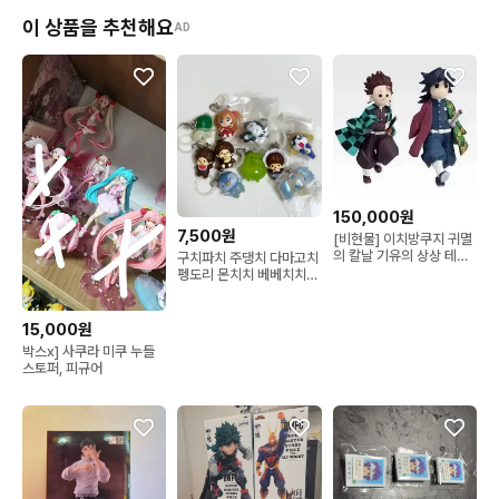
이 상품을 추천해요
AD
150,000원
7,500원
[비현물] 이치방쿠지 귀멸
의 칼날 기유의 상상 테치
구치파치 주댕치 다마고치
테치 D상 피규어
펭도리 몬치치 베베치치
쥬얼펫 사피 케로로 타마
마 라라의스타일기 다봉이
메지루시 가챠 키링
15,000원
박스x] 사쿠라 미쿠 누들
스토퍼, 피규어