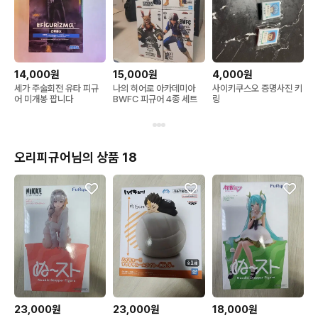
14,000원
15,000원
4,000원
세가 주술회전 유타 피규
나의 히어로 아카데미아
사이키쿠스오 증명사진 키
어 미개봉 팝니다
BWFC 피규어 4종 세트
링
오리피규어님의 상품 18
23,000원
23,000원
18,000원