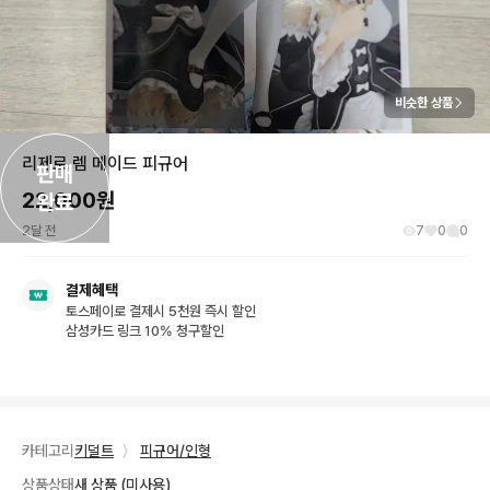
비슷한 상품
리제로 렘 메이드 피규어
판매

22,000
원
완료
2달 전
7
0
0
결제혜택
토스페이로 결제시 5천원 즉시 할인
삼성카드 링크 10% 청구할인
카테고리
키덜트
〉
피규어/인형
상품상태
새 상품 (미사용)