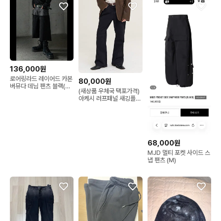
136,000원
로어링라드 레이어드 카본
80,000원
버뮤다 데님 팬츠 블랙(새
(새상품 우체국 택포가격)
상품)
아케시 러프패널 새깅플레
어팬츠 페이드블랙 L
68,000원
MJD 멀티 포켓 사이드 스
냅 팬츠 (M)