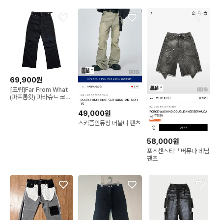
69,900원
[프립]Far From What
(파프롬왓) 파라슈트 코튼
팬츠
49,000원
스키즘인듀싱 더블니 팬츠
58,000원
포스센스티브 버뮤다 데님
팬츠