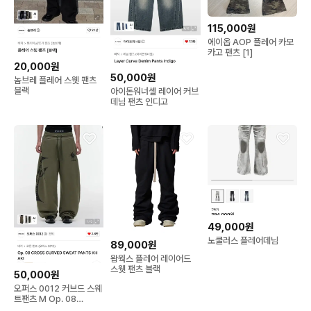
115,000원
에이옵 AOP 플레어 카모
카고 팬츠 [1]
20,000원
50,000원
놈브레 플레어 스웻 팬츠
블랙
아이돈워너셀 레이어 커브
데님 팬츠 인디고
49,000원
노쿨러스 플레어데님
89,000원
왑웍스 플레어 레이어드
스웻 팬츠 블랙
50,000원
오퍼스 0012 커브드 스웨
트팬츠 M Op. 08
CROSS CURVED