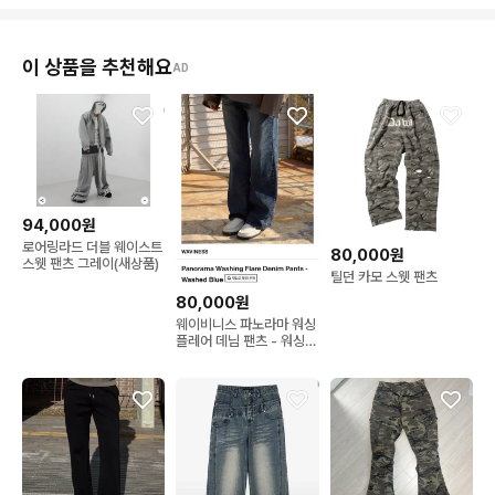
이 상품을 추천해요
AD
94,000원
로어링라드 더블 웨이스트
80,000원
스웻 팬츠 그레이(새상품)
틸던 카모 스웻 팬츠
80,000원
웨이비니스 파노라마 워싱
플레어 데님 팬츠 - 워싱
블루