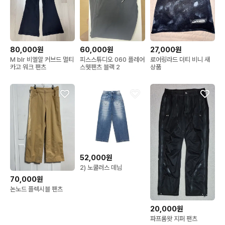
80,000원
60,000원
27,000원
M blr 비엘알 커브드 멀티
피스스튜디오 060 플레어
로어링라드 더티 비니 새
카고 워크 팬츠
스웻팬츠 블랙 2
상품
52,000원
2) 노쿨러스 데님
70,000원
논노드 플렉시블 팬츠
20,000원
파프롬왓 지퍼 팬츠