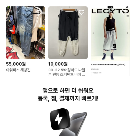
55,000원
10,000원
아워파스 새깅진
30-32 로어링라드 나일
론 밴딩 조거팬츠 바지 정
품
40,000원
앱으로 하면 더 쉬워요
레시토 버뮤다
등록, 찜, 결제까지 빠르게!
번개장터(주) 사업자정보, 이용약관 및 기타 법적고지
번개장터㈜는 통신판매중개자이며, 통신판매의 당사자가 아닙니다. 전자상거래 등에서의