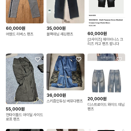
60,000원
35,000원
60,000원
어웬드 리버스 팬츠
블랙데님 새깅팬츠
[2사이즈] 웨이비니스 크
리즈 카고 팬츠 팝니다
36,000원
20,000원
스키즘인듀싱 버뮤다팬츠
디스트로이드 와이드 데님
55,000원
팬츠
언타이틀드 아이딜 사이드
로프 팬츠