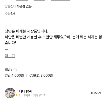
상품상태
사용감 없음
수량
1개
상단은 미개봉 새상품입니다.

하단은 비닐만 개봉한 후 보관만 해두었으며, 눈에 띄는 하자는 없
습니다!

상태는 양호하나, 예민하신 분은 구매 전 참고 부탁드립니다.🙇‍♀️

더보기
교환,환불,네고 불가능해요 ❌

배송비
일반 4,000원
|
CU반값 2,000원
일괄로 구매할 시 18000원으로 해드려요

구매하시기 전 톡 주세요☺️
바나나방귀
바로가기
5
・ 후기
8
・ 거래내역
14