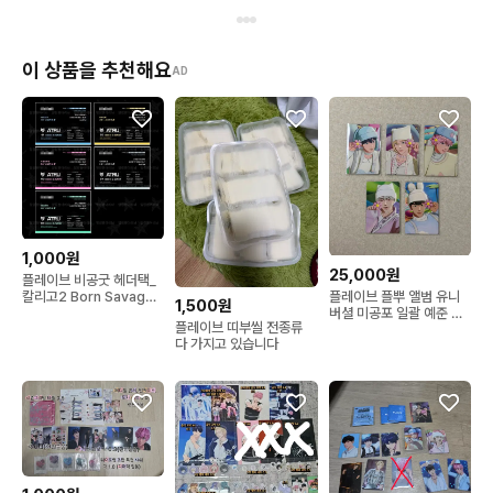
이 상품을 추천해요
AD
1,000원
25,000원
플레이브 비공굿 헤더택_
칼리고2 Born Savage
플레이브 플뿌 앨범 유니
1,500원
버전
버셜 미공포 일괄 예준 노
플레이브 띠부씰 전종류
아 밤비 은호 하민 포카
다 가지고 있습니다