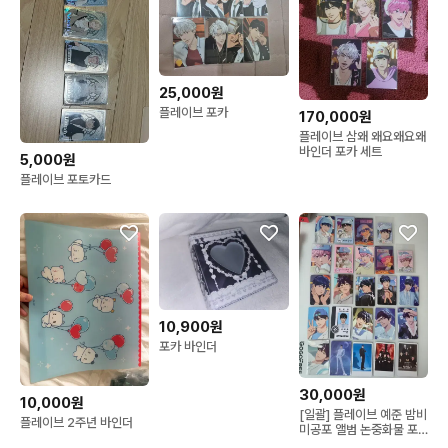
25,000원
플레이브 포카
170,000원
플레이브 삼왜 왜요왜요왜
바인더 포카 세트
5,000원
플레이브 포토카드
10,900원
포카 바인더
30,000원
10,000원
[일괄] 플레이브 예준 밤비
플레이브 2주년 바인더
미공포 앨범 논중화물 포
카 엽서 특전 5인 바인더