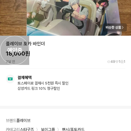
비슷한 상품
플레이브 포카 바인더
예약중
18,000
원
2달 전
49
1
1
결제혜택
토스페이로 결제시 5천원 즉시 할인
삼성카드 링크 10% 청구할인
브랜드
플레이브
카테고리
스타굿즈
〉
보이그룹
〉
팬시/포토카드