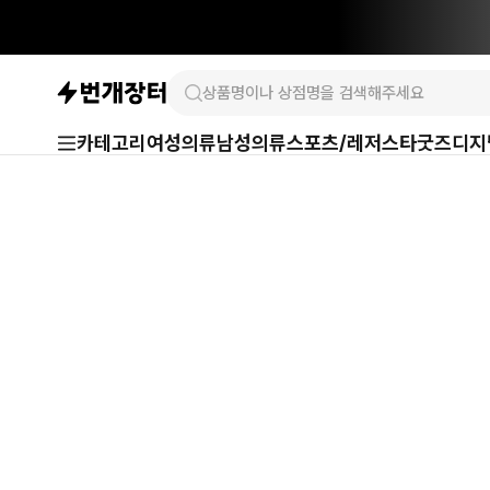
카테고리
여성의류
남성의류
스포츠/레저
스타굿즈
디지