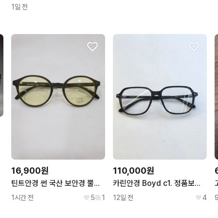
1일 전
16,900원
110,000원
틴트안경 썬 국산 보안경 뿔테 동글이 최신유행 연예인 패션 초경량 tr
카린안경 Boyd c1. 정품보증서 포함
1시간 전
5
1
12일 전
4