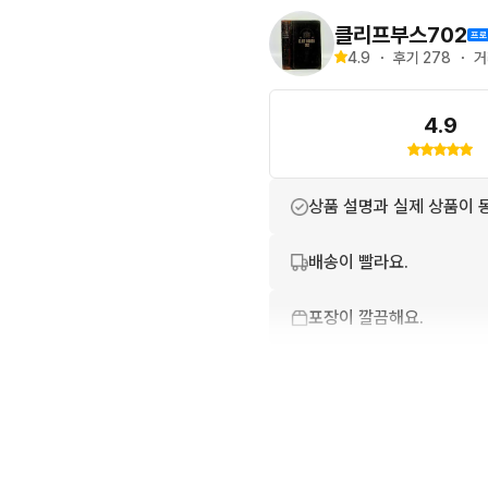
https://link.bgzt.in/H
클리프부스702
4.9
・
후기 
278
・
거
4.9
상품 설명과 실제 상품이 
배송이 빨라요.
포장이 깔끔해요.
친절하고 배려가 넘쳐요.
상품 정보가 자세히 적혀있
번개톡 답변이 빨라요.