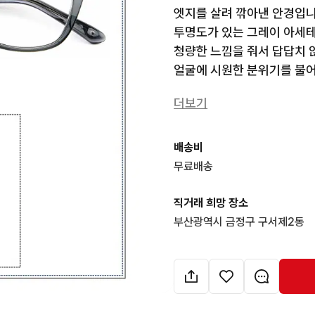
엣지를 살려 깎아낸 안경입니다
투명도가 있는 그레이 아세테
청량한 느낌을 줘서 답답치 않
얼굴에 시원한 분위기를 불어
4만원대에서는 절대로 만나볼
더보기
안경을 만들어 가겠습니다.

배송비
46ㅁ22-145

무료배송
직거래 희망 장소
♤ BOOTH  PASS란?

부산광역시 금정구 구서제2동
     [부스패스]를 사용하시면

     77.000원으로 《클리프 
     등록상품 중 2가지를 선
     아래링크에서 바로 사용하