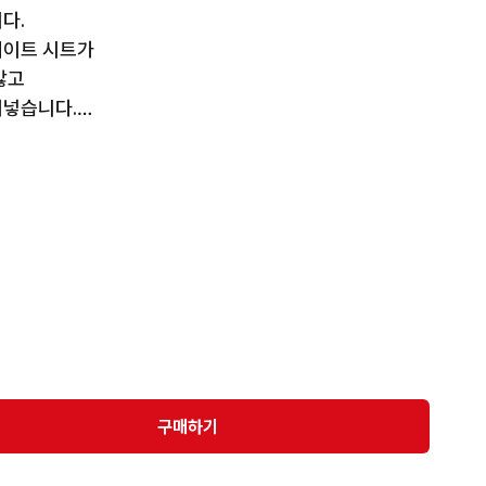
.

이트 시트가

고

넣습니다.

 수 없는

부스702》의 

구매하기
택 하실수 있습니다.

실 수 있습니다.
