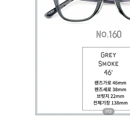
1
/
12