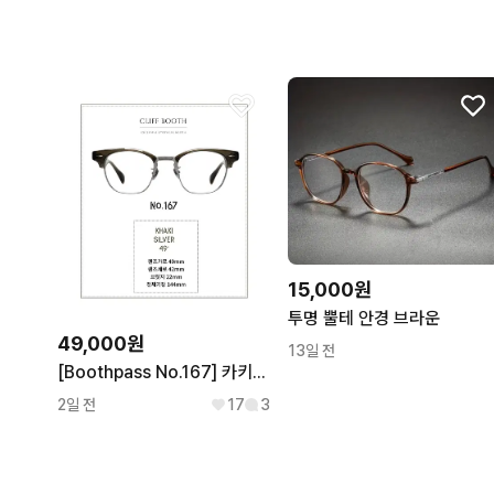
15,000원
투명 뿔테 안경 브라운
49,000원
13일 전
[Boothpass No.167] 카키/실버 49사이즈 하금테
2일 전
17
3