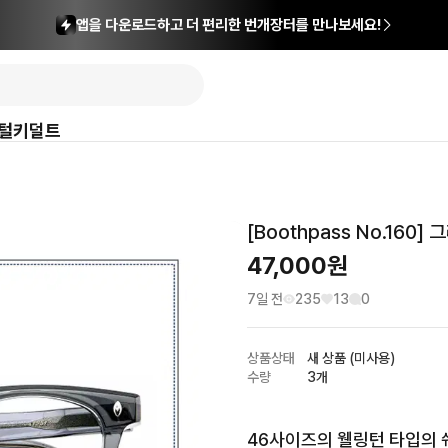
앱을 다운로드하고 더 편리한 번개장터를 만나보세요!
털
키덜트
[Boothpass No.160]
47,000
원
7일 전
235
13
0
상품상태
새 상품 (미사용)
수량
3개
46사이즈의 웰링턴 타입의 