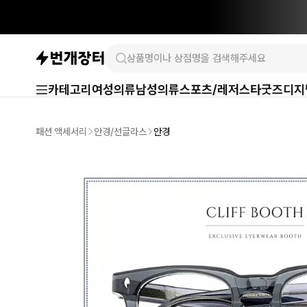
카테고리
여성의류
남성의류
스포츠/레저
스타굿즈
디지
패션 액세서리
안경/선글라스
안경