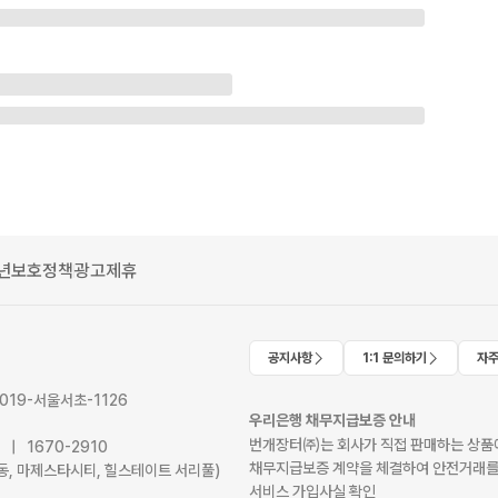
년보호정책
광고제휴
공지사항
1:1 문의하기
자주
2019-서울서초-1126
우리은행 채무지급보증 안내
번개장터㈜는 회사가 직접 판매하는 상품에
41 | 1670-2910
채무지급보증 계약을 체결하여 안전거래를
서초동, 마제스타시티, 힐스테이트 서리풀)
서비스 가입사실 확인