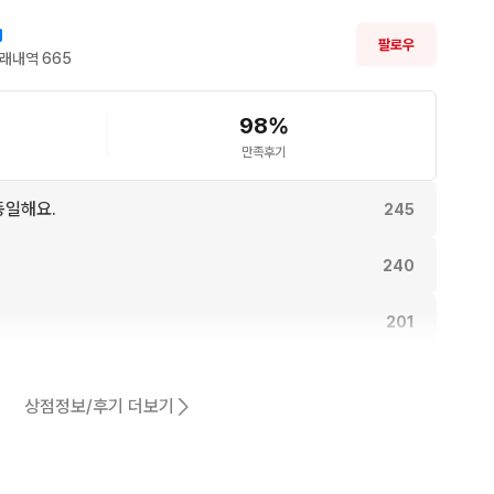
wbD
팔로우
래내역 
665
98
%
만족후기
동일해요.
245
240
201
189
상점정보/후기 더보기
어요.
183
180