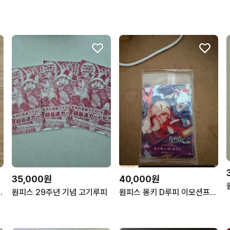
35,000원
40,000원
 2팩(미개봉)(새팩)
원피스 29주년 기념 고기루피
원피스 몽키 D루피 이모션프로모 카드 팝니다!