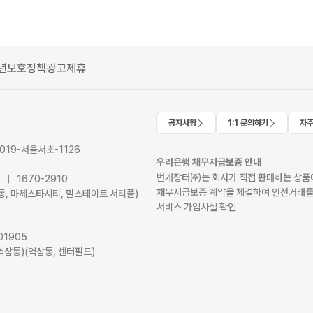
년보호정책
광고제휴
공지사항
1:1 문의하기
자주
2019-서울서초-1126
우리은행 채무지급보증 안내
번개장터㈜는 회사가 직접 판매하는 상품에
41 | 1670-2910
채무지급보증 계약을 체결하여 안전거래를
서초동, 마제스타시티, 힐스테이트 서리풀)
서비스 가입사실 확인
01905
역삼동)(역삼동, 센터필드)