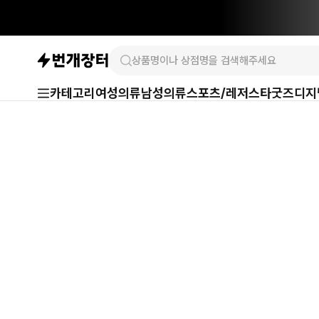
카테고리
여성의류
남성의류
스포츠/레저
스타굿즈
디지