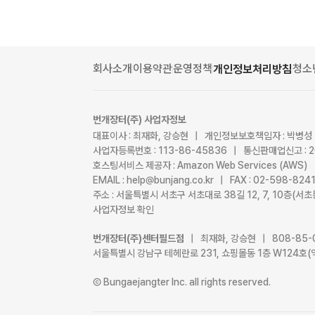
회사소개
이용약관
운영정책
청소
개인정보처리방침
번개장터(주) 사업자정보
대표이사 : 최재화, 강승현 | 개인정보보호책임자 : 박병성
사업자등록번호 : 113-86-45836 | 통신판매업신고 : 
호스팅서비스 제공자 : Amazon Web Services (AWS)
EMAIL : help@bunjang.co.kr | FAX : 02-598-82
주소 : 서울특별시 서초구 서초대로 38길 12, 7, 10층(
사업자정보 확인
번개장터(주)센터필드점
| 최재화, 강승현 | 808-85-
서울특별시 강남구 테헤란로 231, 쇼핑몰동 1층 W124호(
Ⓒ Bungaejangter Inc. all rights reserved.