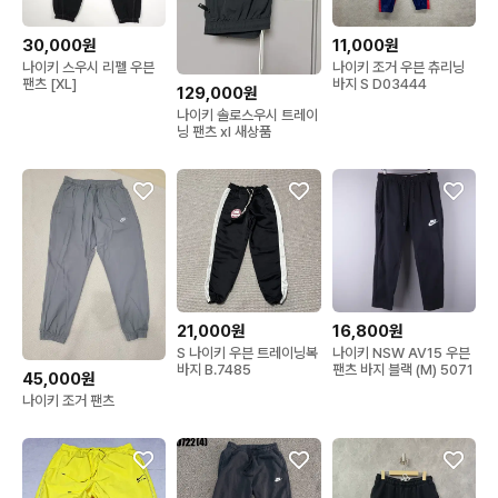
30,000원
11,000원
나이키 스우시 리펠 우븐
나이키 조거 우븐 츄리닝
팬츠 [XL]
바지 S D03444
129,000원
나이키 솔로스우시 트레이
닝 팬츠 xl 새상품
21,000원
16,800원
S 나이키 우븐 트레이닝복
나이키 NSW AV15 우븐
바지 B.7485
팬츠 바지 블랙 (M) 5071
45,000원
나이키 조거 팬츠