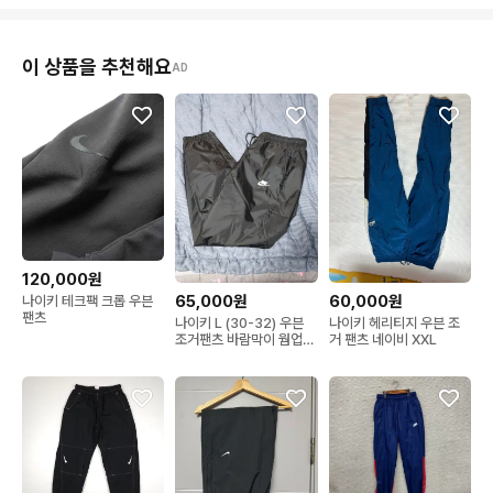
이 상품을 추천해요
AD
120,000원
65,000원
60,000원
나이키 테크팩 크롭 우븐
팬츠
나이키 L (30-32) 우븐
나이키 헤리티지 우븐 조
조거팬츠 바람막이 웜업
거 팬츠 네이비 XXL
(가을.겨울용)