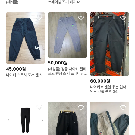
(새제품)
트레이닝 조거 바지 M
50,000원
45,000원
(새상품) 정품 나이키 멀티
로고 밴딩 조거 트레이닝
나이키 스우시 조거 팬츠
바지 남여공용
60,000원
나이키 에센셜 우븐 언라
인드 크롭 팬츠 34