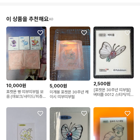
이 상품을 추천해요
AD
2,500원
10,000원
5,000원
[포켓몬 30주년 띠부씰]
포켓몬 빵 띠부띠부씰 모
미개봉 포켓몬 30주년 캐
버터플 0012 스티커/띠부
음 (아보크/샤미드/피츄/
이시 띠부띠부씰
실
나인테일/라이츄)