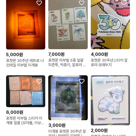
7,000원
4,000원
5,000원
포켓몬 띠부씰 5종 일괄
포켓몬 30주년스티커 알
포켓몬 30주년 레트로 나
피존투, 딱충이, 알로라 나
로라 모래두지
인테일 띠부씰 미개봉
인테일, 피카츄, 주뱃
6,000원
포켓몬 띠부씰 스티커 미
개봉 일괄 (꼬마돌, 이상해
3,000원
풀, 윈디, 식스테일, 단데
2,000원
미개봉 포켓몬 30주년 알
기, 실버디)
로라 나인테일 띠부씰 (수