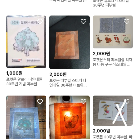
포켓몬 알로라 식스테일
량 3)
30주년 띠부씰
2,000원
포켓몬스터 띠부씰실 리자
몽 미뇽 구구 식스테일 붐
볼
1,000원
2,000원
포켓몬 알로라 나인테일
포켓몬 띠부씰 스티커 나
30주년 기념 띠부씰
인테일 30주년 아트워크
아트웍 일러스트
2,000원
포켓몬 30주년 띠부씰. 파