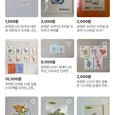
1,500원
2,000원
2,000원
포켓몬스터 30주년 레트
포켓몬 30주년 띠부씰 아
포켓몬 30주년 띠부씰 알
로 아트워크 띠부씰 나인
트워크 버터풀
로라 식스테일 0037
테일
9,000원
포켓몬 0251 세레비 30
주년, 2009년 신버젼 띠
부씰 일괄
2,000원
10,000원
포켓몬 스티커 푸린 알통
포켓몬 띠부씰 10종 일괄
몬 식스테일 윤겔라 라프
(이상해풀,잉어킹,근육몬,
라스 30주년 띠부씰
뿔충이,가디,야도란,나옹,
두트리오,나인테일,누리
공)