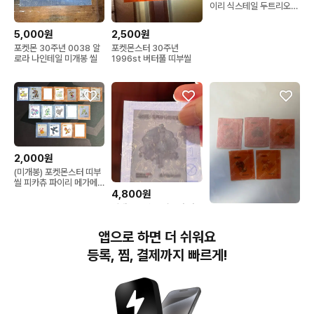
이리 식스테일 두트리오
쁘사이저
2,500원
5,000원
포켓몬스터 30주년
포켓몬 30주년 0038 알
1996st 버터풀 띠부씰
로라 나인테일 미개봉 씰
2,000원
(미개봉) 포켓몬스터 띠부
씰 피카츄 파이리 메가메
타그로스 세레비 치라미
4,800원
포니타 후딘 30주년 아트
미개봉 포켓몬 알로라 나
워크 등
8,000원
인테일 띠부씰
포켓몬 30주년 아트워크
앱으로 하면 더 쉬워요
띠부씰 이상해꽃,고라파
덕,날쌩마,우츠동,캐터피
등록, 찜, 결제까지 빠르게!