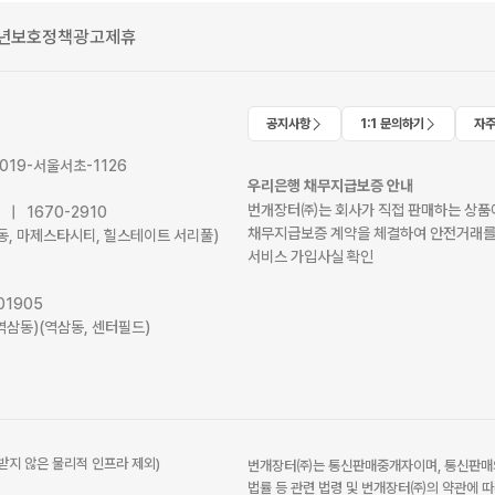
년보호정책
광고제휴
공지사항
1:1 문의하기
자주
2019-서울서초-1126
우리은행 채무지급보증 안내
번개장터㈜는 회사가 직접 판매하는 상품에
41 | 1670-2910
채무지급보증 계약을 체결하여 안전거래를
서초동, 마제스타시티, 힐스테이트 서리풀)
서비스 가입사실 확인
01905
역삼동)(역삼동, 센터필드)
받지 않은 물리적 인프라 제외)
번개장터㈜는 통신판매중개자이며, 통신판매의
법률 등 관련 법령 및 번개장터㈜의 약관에 따