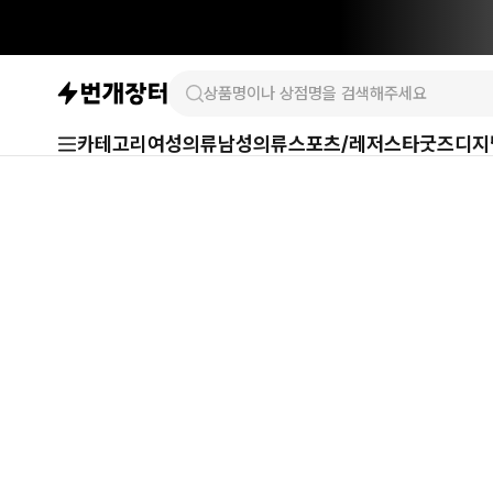
카테고리
여성의류
남성의류
스포츠/레저
스타굿즈
디지