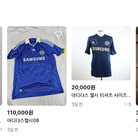
번개페이를 잘 받아줘요.
20,000원
아디다스 첼시 티셔츠 사이즈 95
3일 전
3
110,000원
 져지 반팔티 XL C12796
아디다스첼시08
1
3일 전