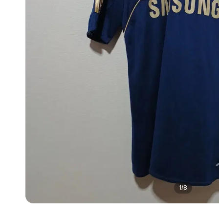
1
/
8