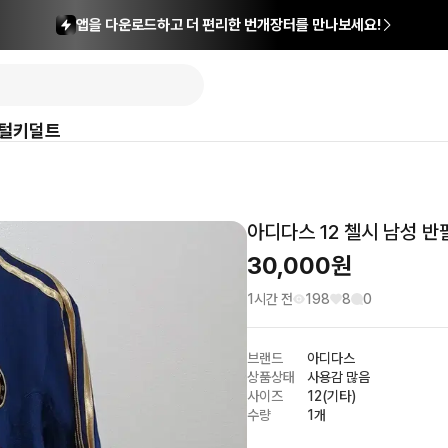
앱을 다운로드하고 더 편리한 번개장터를 만나보세요!
털
키덜트
아디다스 12 첼시 남성 반팔
30,000
원
1시간 전
198
8
0
브랜드
아디다스
상품상태
사용감 많음
사이즈
12(기타)
수량
1개