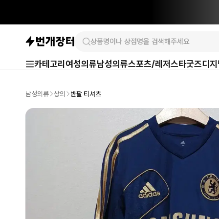
카테고리
여성의류
남성의류
스포츠/레저
스타굿즈
디지
남성의류
상의
반팔 티셔츠