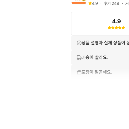
4.9
・
후기 
249
・
거
4.9
상품 설명과 실제 상품이 
배송이 빨라요.
포장이 깔끔해요.
친절하고 배려가 넘쳐요.
상품 정보가 자세히 적혀있
번개톡 답변이 빨라요.