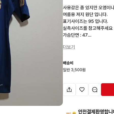
사용감은 좀 있지만 오염이나 
여름용 져지 원단 입니다.

표기사이즈는 95 입니다.

실측사이즈를 참고해주세요

가슴단면 : 47

총장 : 72

더보기
어깨 : 41

팔길이 : 27

중고상품이라 교환환불은 불
배송비
일반 3,500원
26A979
안전결제환영합니