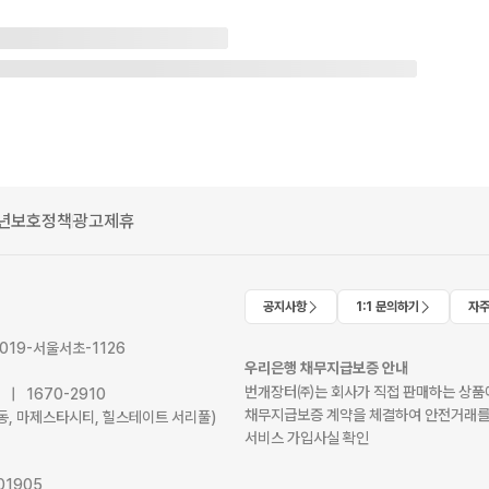
년보호정책
광고제휴
공지사항
1:1 문의하기
자주
2019-서울서초-1126
우리은행 채무지급보증 안내
번개장터㈜는 회사가 직접 판매하는 상품에
41 | 1670-2910
채무지급보증 계약을 체결하여 안전거래를
서초동, 마제스타시티, 힐스테이트 서리풀)
서비스 가입사실 확인
01905