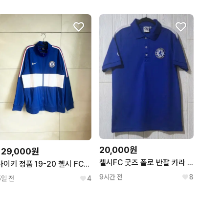
20,000원
129,000원
첼시FC 굿즈 폴로 반팔 카라 티셔츠
나이키 정품 19-20 첼시 FC 극희귀 대장 져지 [XL]
9시간 전
8
5일 전
4