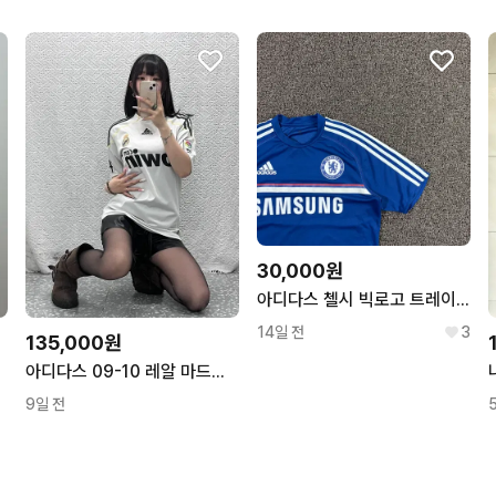
30,000원
아디다스 첼시 빅로고 트레이닝 탑
14일 전
3
135,000원
아디다스 09-10 레알 마드리드 축구유니폼 져지 반팔티 95 C13436
9일 전