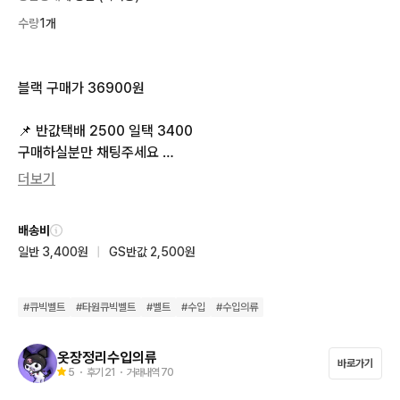
수량
1개
블랙 구매가 36900원 

📌 반값택배 2500 일택 3400

구매하실분만 채팅주세요 

네고+찔러보기+채팅 후 읽씹 모두 차단합니다
더보기
배송비
일반 3,400원
|
GS반값 2,500원
#
큐빅벨트
#
타원큐빅벨트
#
벨트
#
수입
#
수입의류
옷장정리수입의류
바로가기
5
・ 후기
21
・ 거래내역
70