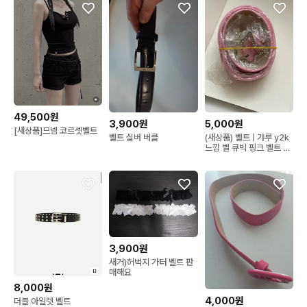
49,500원
3,900원
5,000원
[새상품]므넴 코르셋벨트
벨트 실버 버클
(새상품) 벨트 | 갸루 y2k
느낌 별 큐빅 핑크 벨트 위
시코어 일본
3,900원
새거)허벅지 가터 벨트 판
매해요
8,000원
4,000원
더블 아일렛 벨트