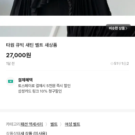
비슷한 상품
타원 큐빅 새틴 벨트 새상품
27,000
원
1달 전
51
1
2
결제혜택
토스페이로 결제시 5천원 즉시 할인
삼성카드 링크 10% 청구할인
카테고리
패션 액세서리
〉
벨트
〉
여성 벨트
상품상태
새 상품 (미사용)