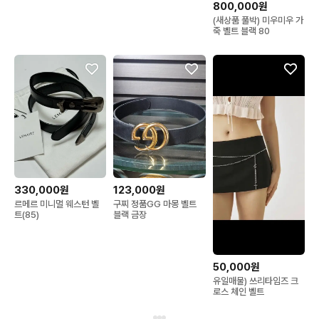
800,000원
(새상품 풀박) 미우미우 가
죽 벨트 블랙 80
330,000원
123,000원
르메르 미니멀 웨스턴 벨
구찌 정품GG 마몽 벨트
트(85)
블랙 금장
50,000원
유일매물) 쓰리타임즈 크
로스 체인 벨트