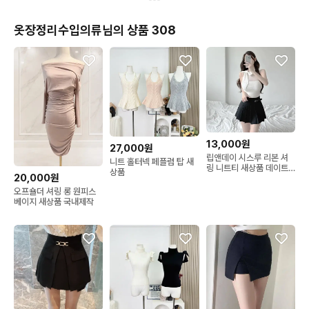
옷장정리수입의류님의 상품 308
13,000원
27,000원
립앤데이 시스루 리본 셔
니트 홀터넥 페플럼 탑 새
링 니트티 새상품 데이트
상품
20,000원
룩 하객룩 홀복 파티룩
오프숄더 셔링 롱 원피스
베이지 새상품 국내제작