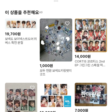
이 상품을 추천해요
AD
19,700원
보넥도 보이넥스트도어 위
버스 특전 분철
14,000원
CORTIS 코르티스 2nd
EP 그린그린 스페셜 럭드
1,000원
위버스 뮤코 사웨 포카 판
모두 천원 보넥도키링뱃지
매
굿즈
7,000원