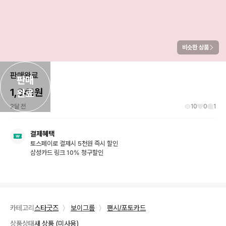
비슷한 상품
판매완료
판매

1,341
원
완료
2달 전
10
0
1
결제혜택
토스페이로 결제시 5천원 즉시 할인
삼성카드 링크 10% 청구할인
카테고리
스타굿즈
〉
보이그룹
〉
팬시/포토카드
상품상태
새 상품 (미사용)