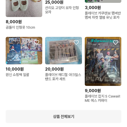
25,000원
3,000원
산리오 고양이 모자 인형
모자
플레이브 카쿠렌보 멤버반
멤버 자켓 앨범 유닛 포카
8,000원
곰돌이 인형옷 10cm
10,000원
20,000원
원신 쇼핑백 일괄
플레이브 메디힐 아크릴스
탠드 포카 세트
9,000원
플레이브 잡지 S Cawaii!
ME 에스 카와이
상품 전체보기