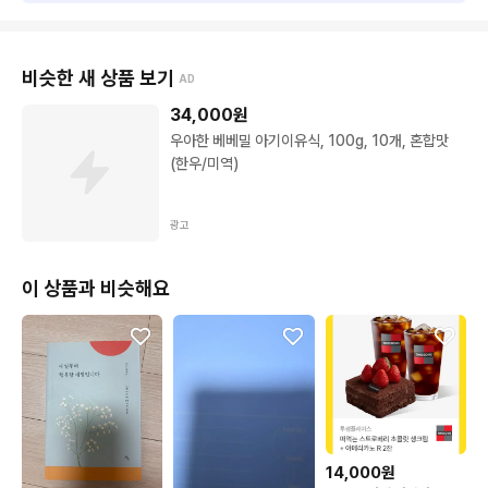
비슷한 새 상품 보기
AD
34,000
원
우아한 베베밀 아기이유식, 100g, 10개, 혼합맛
(한우/미역)
광고
이 상품과 비슷해요
14,000원