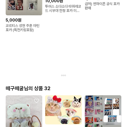
10,000원
급처) 엔하이픈 공식 포카
투어스 소다소다 타워레코
판매
드 시부야 한정 포카 미공
포 분철
5,000원
코르티스 성현 주훈 마틴
포카 (특전키링포함)
떼구떼굴님의 상품 32