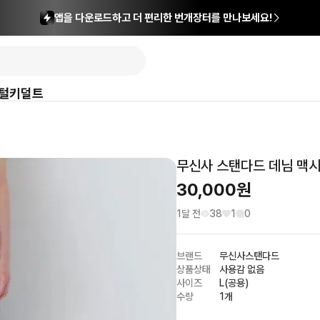
앱을 다운로드하고 더 편리한 번개장터를 만나보세요!
털
키덜트
무신사 스탠다드 데님 맥시 
30,000
원
1달 전
38
1
0
브랜드
무신사스탠다드
상품상태
사용감 없음
사이즈
L(공용)
수량
1개