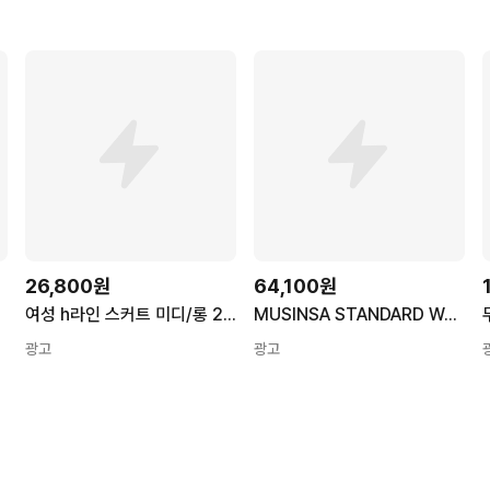
26,800원
64,100원
트
여성 h라인 스커트 미디/롱 2기장 빅사이즈 이지핏 밴딩스커트 봄 여름 가을
MUSINSA STANDARD WOMAN 우먼즈 플루이드 맥시 스커트 [블랙]
광고
광고