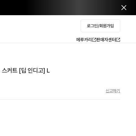
로그인/회원가입
메루카리
판매자센터
스커트 [딥 인디고] L
신고하기