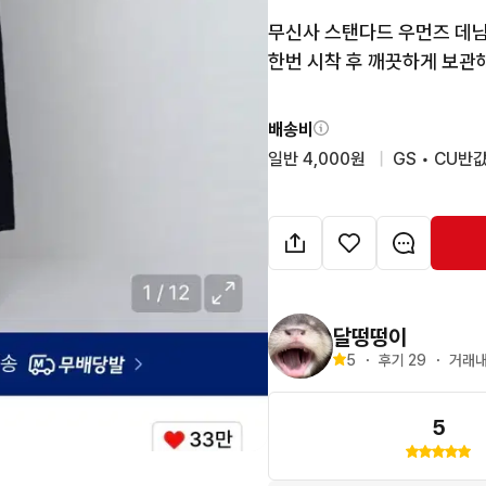
무신사 스탠다드 우먼즈 데님
한번 시착 후 깨끗하게 보관
배송비
일반 4,000원
  |  
GS • CU반값
달떵떵이
5
・
후기 
29
・
거래내
5