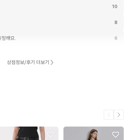
10
8
동일해요.
6
어요.
6
상점정보/후기 더보기
6
5
4
.
3
3