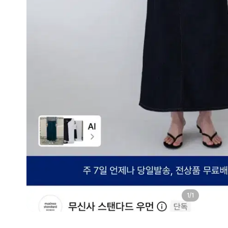
1
/
1