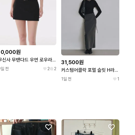
10,000원
무신사 무탠다드 우먼 로우라이즈 미니 스커트
31,500원
9일 전
2
2
커스텀어클락 포멀 슬릿 H라인 맥시 스커트 차콜 s
1일 전
1