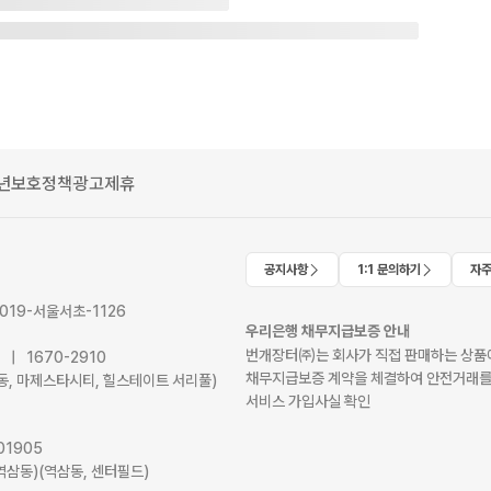
년보호정책
광고제휴
공지사항
1:1 문의하기
자주
2019-서울서초-1126
우리은행 채무지급보증 안내
번개장터㈜는 회사가 직접 판매하는 상품에
41 | 1670-2910
채무지급보증 계약을 체결하여 안전거래를
서초동, 마제스타시티, 힐스테이트 서리풀)
서비스 가입사실 확인
01905
역삼동)(역삼동, 센터필드)