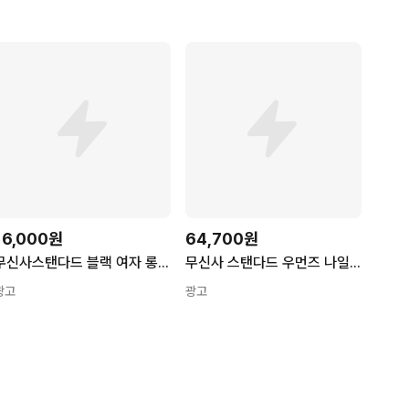
16,000원
64,700원
무신사스탠다드 블랙 여자 롱스커트 S N6693
무신사 스탠다드 우먼즈 나일론 루치드 롱 스커트 애쉬 그레이
광고
광고