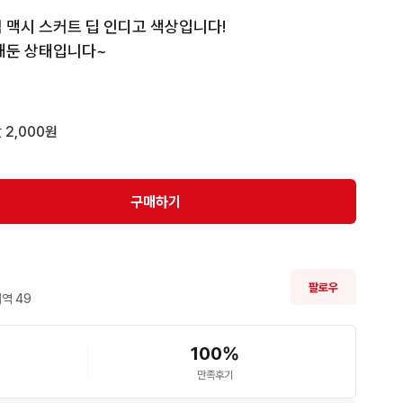
 맥시 스커트 딥 인디고 색상입니다!

해둔 상태입니다~
 2,000원
구매하기
팔로우
역 
49
100
%
만족후기