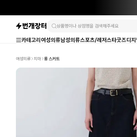
카테고리
여성의류
남성의류
스포츠/레저
스타굿즈
디지
여성의류
치마
롱 스커트