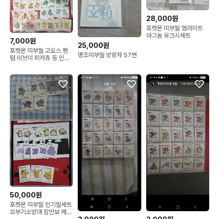
28,000원
포켓몬 띠부씰 엠라이트
아그놈 유크시세트
7,000원
25,000원
포켓몬 띠부씰 고오스 팬
명조띠부씰 방랑자 57번
텀 이브이 피카츄 등 인기
씰
50,000원
포켓몬 띠부씰 인기씰세트
꼬부기소방대 잠만보 메타