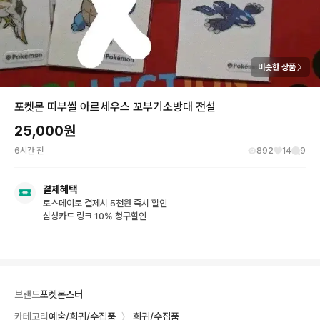
비슷한 상품
포켓몬 띠부씰 아르세우스 꼬부기소방대 전설
25,000
원
6시간 전
892
14
9
결제혜택
토스페이로 결제시 5천원 즉시 할인
삼성카드 링크 10% 청구할인
브랜드
포켓몬스터
카테고리
예술/희귀/수집품
〉
희귀/수집품