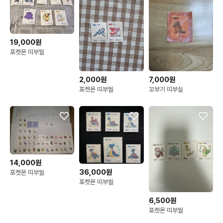
😀🙏

19,000원
포켓몬 띠부씰
✉️반택 준등기2000 일택4000

✉️교환 환불X🙂
2,000원
7,000원
포켓몬 띠부씰
꼬부기 띠부실
14,000원
36,000원
포켓몬 띠부씰
포켓몬 띠부씰
6,500원
포켓몬 띠부씰