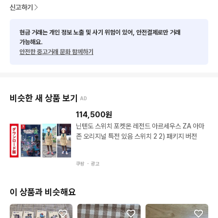
신고하기
시즌2  뮤 20000 뮤츠18000

 픽셀뮤츠 20000

ㅡ검은레쿠쟈 10000

현금 거래는 개인 정보 노출 및 사기 위험이 있어, 안전결제로만 거래
가능해요.
안전한 중고거래 문화 함께하기
ㅡ레쿠쟈 그란돈 가이오가 지라치 

장당 만원

ㅡ아르세우스 10000

비슷한 새 상품 보기
AD
ㅡ다른씰 합 2만원이상 판매해요⭐️

114,500
원
💛다른씰과 합구매 가능하세요

닌텐도 스위치 포켓몬 레전드 아르세우스 ZA 아마
존 오리지널 특전 있음 스위치 2 2) 패키지 버전
✉️띠부씰opp봉투 추가로 필요하신분은 배송비 아끼고 합구매 하
세요😄

쿠팡 ・
광고
100장2000원에 드려요

이 상품과 비슷해요
🙏밤에는바로 답 못드릴수 있어요 아침에 답 드리니 기다려주세요