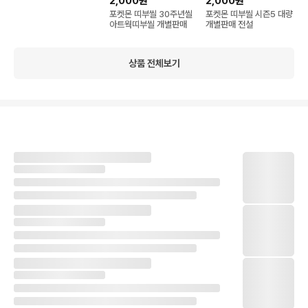
2,000원
2,000원
몽 캡틴피카츄
포켓몬 띠부씰 30주년씰
포켓몬 띠부씰 시즌5 대량
아트웍띠부씰 개별판매
개별판매 전설
상품 전체보기