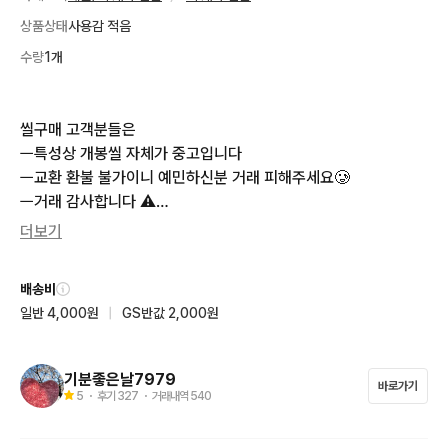
상품상태
사용감 적음
수량
1개
씰구매 고객분들은 

ㅡ특성상 개봉씰 자체가 중고입니다

ㅡ교환 환불 불가이니 예민하신분 거래 피해주세요🥲

ㅡ거래 감사합니다 ⚠️

더보기
💗저두 1대1또는 n대1  교환받거나 어렵게 구하고 제꺼 세트 맞추
고 남은씰 판매하는거라

배송비
💗가격에 불만 있으신 분들은 다른분들과 거래 추천 드려요🙏💗
일반 4,000원
|
GS반값 2,000원
매너거래 부탁드립니다🙂💗

 🩷포켓몬 띠부씰

기분좋은날7979
바로가기
 ㅡ

5
・ 후기
327
・ 거래내역
540
1세대 뮤 25000

뮤츠 20000
