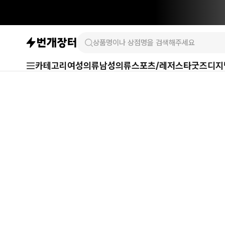
카테고리
여성의류
남성의류
스포츠/레저
스타굿즈
디지