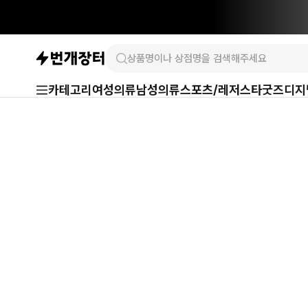
카테고리
여성의류
남성의류
스포츠/레저
스타굿즈
디지