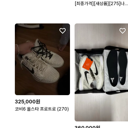
[최종가격][새상품][275]나이키 코비 3 프로트로 '맘바시타
325,000원
코비6 올스타 프로트로 (270)
360,000원