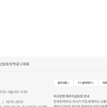
년보호정책
광고제휴
공지사항
1:1 문의하기
자주
2019-서울서초-1126
우리은행 채무지급보증 안내
번개장터㈜는 회사가 직접 판매하는 상품에
41 | 1670-2910
채무지급보증 계약을 체결하여 안전거래를