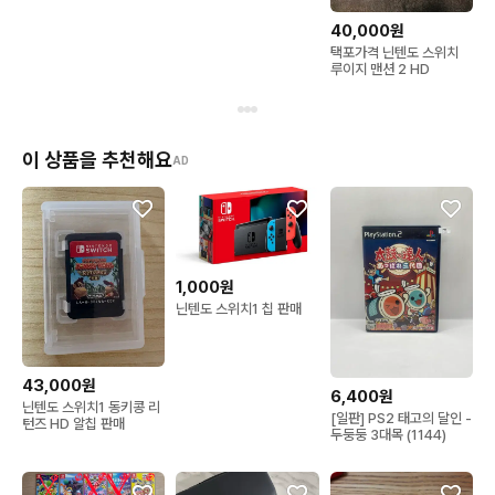
40,000원
택포가격 닌텐도 스위치
루이지 맨션 2 HD
이 상품을 추천해요
AD
1,000원
닌텐도 스위치1 칩 판매
43,000원
6,400원
닌텐도 스위치1 동키콩 리
[일판] PS2 태고의 달인 -
턴즈 HD 알칩 판매
두둥둥 3대목 (1144)