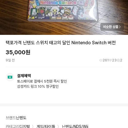
비슷한 상품
택포가격 닌텐도 스위치 태고의 달인 Nintendo Switch 버전
35,000
원
9일 전
261
23
2
결제혜택
토스페이로 결제시 5천원 즉시 할인
삼성카드 링크 10% 청구할인
브랜드
닌텐도
카테고리
디지털
〉
게임/타이틀
〉
닌텐도/NDS/Wii