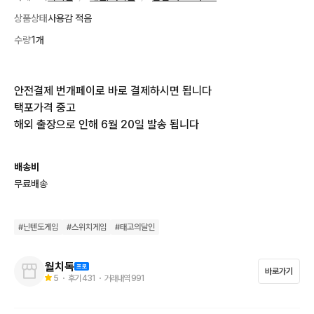
상품상태
사용감 적음
수량
1개
안전결제 번개페이로 바로 결제하시면 됩니다 

택포가격 중고

해외 출장으로 인해 6월 20일 발송 됩니다
배송비
무료배송
#
닌텐도게임
#
스위치게임
#
태고의달인
월치독
바로가기
5
・ 후기
431
・ 거래내역
991