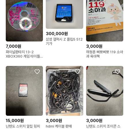
300,000원
삼성 갤럭시 Z 플립5 512
기가
7,000원
3,000원
파이널판타지 13-2
하정훈 삐뽀삐뽀 119 소아
XBOX360 게임 타이틀
과 육아책
케이스 없음
15,000원
3,000원
3,000원
닌텐도 스위치 알칩 링피
hdmi 케이블 판매
닌텐도 스위치 조이콘 스