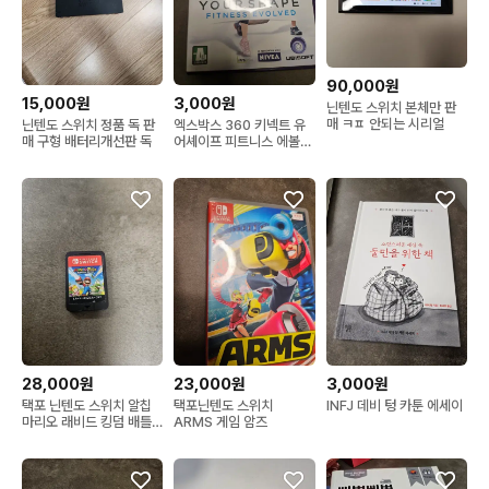
90,000원
15,000원
3,000원
닌텐도 스위치 본체만 판
매 ㅋㅍ 안되는 시리얼
닌텐도 스위치 정품 독 판
엑스박스 360 키넥트 유
매 구형 배터리개선판 독
어셰이프 피트니스 에볼브
드 게임
28,000원
23,000원
3,000원
택포 닌텐도 스위치 알칩
택포닌텐도 스위치
INFJ 데비 텅 카툰 에세이
마리오 래비드 킹덤 배틀
ARMS 게임 암즈
게임칩