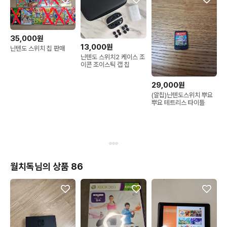
35,000원
13,000원
닌텐도 스위치 칩 판매
닌텐도 스위치2 케이스 조
이콘 조이스틱 캡 칩
29,000원
(알칩)닌텐도스위치 뿌요
뿌요 테트리스 타이틀
월치독님의 상품 86